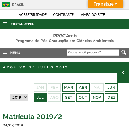
Translate »
BRASIL
Simplifique!
ACESSIBILIDADE
CONTRASTE
MAPA DO SITE
Comunica BR
PORTAL UFPEL
Participe
ACESSO À INFORMAÇÃO
PPGCAmb
Acesso à informação
Programa de Pós-Graduação em Ciências Ambientais
AUDITORIA
Legislação
MENU
COBALTO
Canais
CONCURSOS
ARQUIVO DE JULHO 2019
EDITAIS
INTERNACIONAL
JAN
FEV
MAR
ABR
MAI
JUN
OUVIDORIA
JUL
AGO
SET
OUT
NOV
DEZ
PORTARIAS
TELEFONES
Matrícula 2019/2
24/07/2019