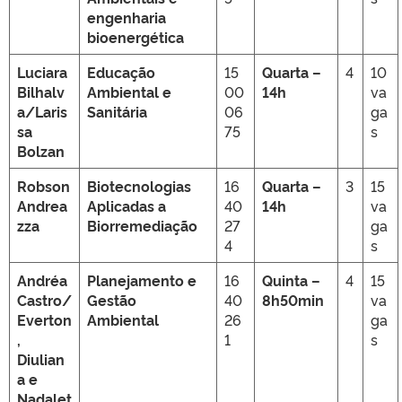
engenharia
bioenergética
Luciara
Educação
15
Quarta –
4
10
Bilhalv
Ambiental e
00
14h
va
a/Laris
Sanitária
06
ga
sa
75
s
Bolzan
Robson
Biotecnologias
16
Quarta –
3
15
Andrea
Aplicadas a
40
14h
va
zza
Biorremediação
27
ga
4
s
Andréa
Planejamento e
16
Quinta –
4
15
Castro/
Gestão
40
8h50min
va
Everton
Ambiental
26
ga
,
1
s
Diulian
a e
Nadalet