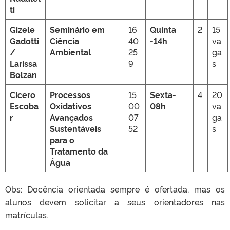
ti
Gizele
Seminário em
16
Quinta
2
15
Gadotti
Ciência
40
-14h
va
/
Ambiental
25
ga
Larissa
9
s
Bolzan
Cícero
Processos
15
Sexta-
4
20
Escoba
Oxidativos
00
08h
va
r
Avançados
07
ga
Sustentáveis
52
s
para o
Tratamento da
Água
Obs: Docência orientada sempre é ofertada, mas os
alunos devem solicitar a seus orientadores nas
matrículas.