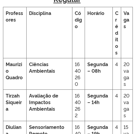
Profess
Disciplina
Có
Horário
C
Va
ores
dig
r
ga
o
é
s
d
it
o
s
Maurizi
Ciências
16
Segunda
4
20
o
Ambientais
40
– 08h
va
Quadro
26
ga
0
s
Tirzah
Avaliação de
16
Segunda
4
20
Siqueir
Impactos
40
– 14h
va
a
Ambientais
26
ga
2
s
Diulian
Sensoriamento
16
Segunda
4
15
a
Remoto
40
– 19h
va