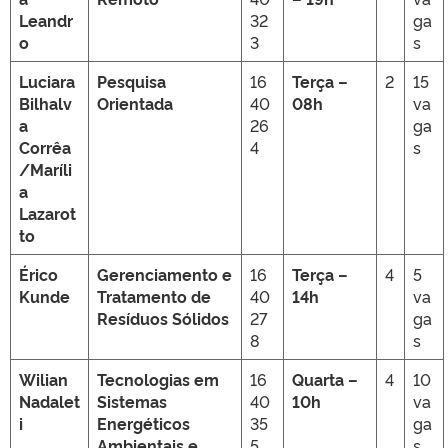
Leandr
32
ga
o
3
s
Luciara
Pesquisa
16
Terça –
2
15
Bilhalv
Orientada
40
08h
va
a
26
ga
Corrêa
4
s
/Maríli
a
Lazarot
to
Érico
Gerenciamento e
16
Terça –
4
5
Kunde
Tratamento de
40
14h
va
Resíduos Sólidos
27
ga
8
s
Wilian
Tecnologias em
16
Quarta –
4
10
Nadalet
Sistemas
40
10h
va
i
Energéticos
35
ga
Ambientais e
5
s