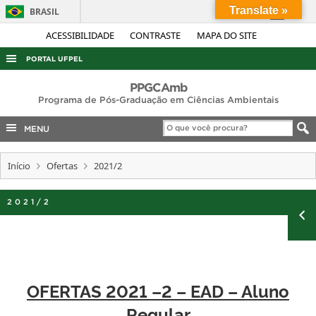
Translate »
BRASIL
Simplifique!
ACESSIBILIDADE
CONTRASTE
MAPA DO SITE
Comunica BR
PORTAL UFPEL
Participe
ACESSO À INFORMAÇÃO
PPGCAmb
Acesso à informação
Programa de Pós-Graduação em Ciências Ambientais
AUDITORIA
Legislação
MENU
COBALTO
Canais
CONCURSOS
Início
Ofertas
2021/2
EDITAIS
2021/2
INTERNACIONAL
OUVIDORIA
PORTARIAS
TELEFONES
OFERTAS 2021 –2 – EAD – Aluno
Regular