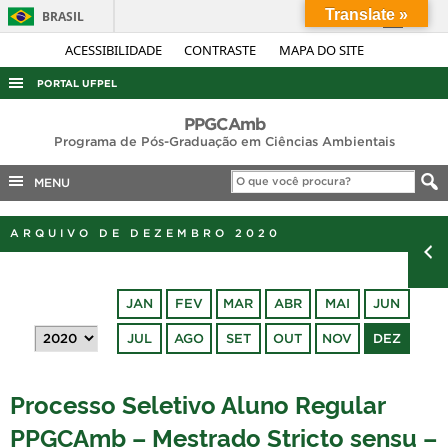
Translate »
BRASIL
Simplifique!
ACESSIBILIDADE
CONTRASTE
MAPA DO SITE
Comunica BR
PORTAL UFPEL
Participe
ACESSO À INFORMAÇÃO
PPGCAmb
Acesso à informação
Programa de Pós-Graduação em Ciências Ambientais
AUDITORIA
Legislação
MENU
COBALTO
Canais
CONCURSOS
ARQUIVO DE DEZEMBRO 2020
EDITAIS
INTERNACIONAL
JAN
FEV
MAR
ABR
MAI
JUN
OUVIDORIA
JUL
AGO
SET
OUT
NOV
DEZ
PORTARIAS
TELEFONES
Processo Seletivo Aluno Regular
PPGCAmb – Mestrado Stricto sensu –