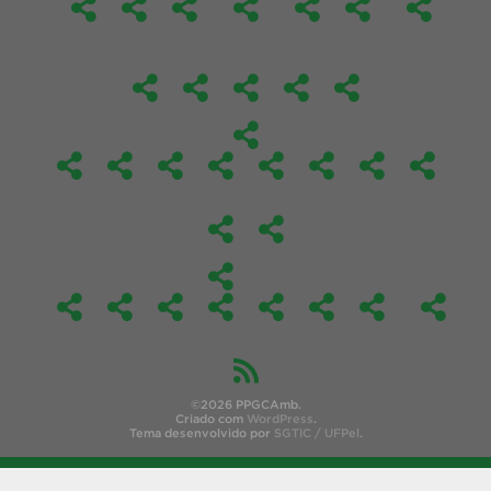
©2026 PPGCAmb.
Criado com
WordPress
.
Tema desenvolvido por
SGTIC / UFPel
.