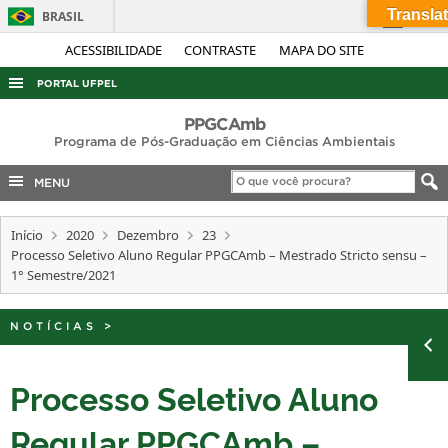
Translat
BRASIL
Simplifique!
ACESSIBILIDADE
CONTRASTE
MAPA DO SITE
Comunica BR
PORTAL UFPEL
Participe
ACESSO À INFORMAÇÃO
PPGCAmb
Acesso à informação
Programa de Pós-Graduação em Ciências Ambientais
AUDITORIA
Legislação
MENU
COBALTO
Canais
CONCURSOS
Início
2020
Dezembro
23
Processo Seletivo Aluno Regular PPGCAmb – Mestrado Stricto sensu –
EDITAIS
1° Semestre/2021
INTERNACIONAL
OUVIDORIA
NOTÍCIAS
>
PORTARIAS
Processo Seletivo Aluno
TELEFONES
Regular PPGCAmb –