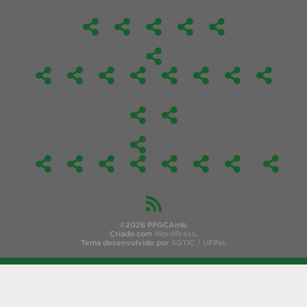
©2026 PPGCAmb.
Criado com
WordPress
.
Tema desenvolvido por
SGTIC / UFPel
.