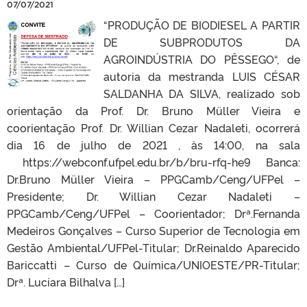
07/07/2021
“PRODUÇÃO DE BIODIESEL A PARTIR
DE SUBPRODUTOS DA
AGROINDÚSTRIA DO PÊSSEGO“, de
autoria da mestranda LUIS CÉSAR
SALDANHA DA SILVA​, realizado sob
orientação da Prof. Dr. Bruno Müller Vieira e
coorientação Prof. Dr. Willian Cezar Nadaleti, ocorrerá
dia 16 de julho de 2021 , às 14:00, na sala
https://webconf.ufpel.edu.br/b/bru-rfq-he9 Banca:
Dr.Bruno Müller Vieira – PPGCamb/Ceng/UFPel –
Presidente; Dr. Willian Cezar Nadaleti –
PPGCamb/Ceng/UFPel – Coorientador; Drª.Fernanda
Medeiros Gonçalves – Curso Superior de Tecnologia em
Gestão Ambiental/UFPel-Titular; Dr.Reinaldo Aparecido
Bariccatti – Curso de Química/UNIOESTE/PR-Titular;
Drª. Luciara Bilhalva […]