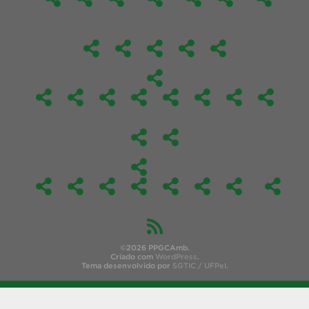
©2026 PPGCAmb.
Criado com
WordPress
.
Tema desenvolvido por
SGTIC / UFPel
.