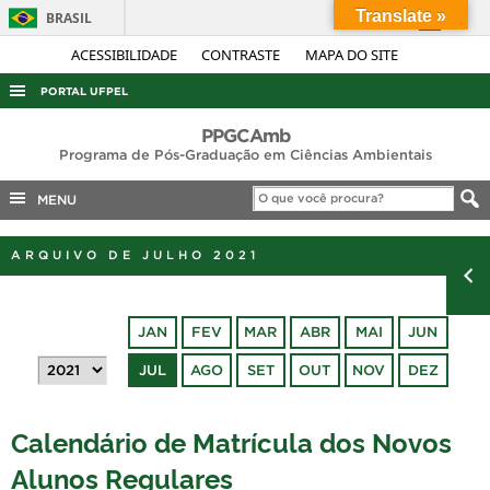
Translate »
BRASIL
Simplifique!
ACESSIBILIDADE
CONTRASTE
MAPA DO SITE
Comunica BR
PORTAL UFPEL
Participe
ACESSO À INFORMAÇÃO
PPGCAmb
Acesso à informação
Programa de Pós-Graduação em Ciências Ambientais
AUDITORIA
Legislação
MENU
COBALTO
Canais
CONCURSOS
ARQUIVO DE JULHO 2021
EDITAIS
INTERNACIONAL
JAN
FEV
MAR
ABR
MAI
JUN
OUVIDORIA
JUL
AGO
SET
OUT
NOV
DEZ
PORTARIAS
TELEFONES
Calendário de Matrícula dos Novos
Alunos Regulares