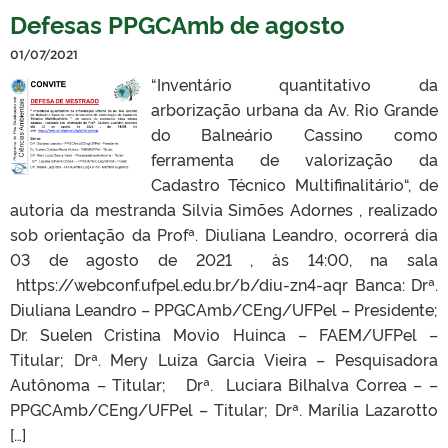
Defesas PPGCAmb de agosto
01/07/2021
“Inventário quantitativo da
arborização urbana da Av. Rio Grande
do Balneário Cassino como
ferramenta de valorização da
Cadastro Técnico Multifinalitário“, de
autoria da mestranda Silvia Simões Adornes ​, realizado
sob orientação da Profª. Diuliana Leandro, ocorrerá dia
03 de agosto de 2021 , às 14:00, na sala
https://webconf.ufpel.edu.br/b/diu-zn4-aqr Banca: Drª.
Diuliana Leandro – PPGCAmb/CEng/UFPel – Presidente;
Dr. Suelen Cristina Movio Huinca – FAEM/UFPel –
Titular; Drª. Mery Luiza Garcia Vieira – Pesquisadora
Autônoma – Titular; Drª. Luciara Bilhalva Correa – –
PPGCAmb/CEng/UFPel – Titular; Drª. Marília Lazarotto
[…]