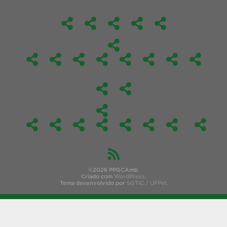
©2026 PPGCAmb.
Criado com
WordPress
.
Tema desenvolvido por
SGTIC / UFPel
.