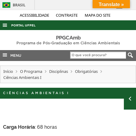
Translate »
BRASIL
Simplifique!
ACESSIBILIDADE
CONTRASTE
MAPA DO SITE
Comunica BR
PORTAL UFPEL
Participe
ACESSO À INFORMAÇÃO
PPGCAmb
Acesso à informação
Programa de Pós-Graduação em Ciências Ambientais
AUDITORIA
Legislação
MENU
COBALTO
Canais
CONCURSOS
Início
O Programa
Disciplinas
Obrigatórias
Ciências Ambientais I
EDITAIS
INTERNACIONAL
CIÊNCIAS AMBIENTAIS I
OUVIDORIA
PORTARIAS
TELEFONES
Carga Horária
: 68 horas