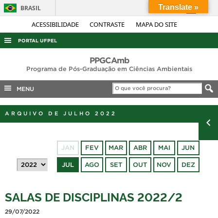
Translate »
BRASIL
Simplifique!
ACESSIBILIDADE
CONTRASTE
MAPA DO SITE
Comunica BR
PORTAL UFPEL
Participe
ACESSO À INFORMAÇÃO
PPGCAmb
Acesso à informação
Programa de Pós-Graduação em Ciências Ambientais
AUDITORIA
Legislação
MENU
COBALTO
Canais
CONCURSOS
ARQUIVO DE JULHO 2022
EDITAIS
INTERNACIONAL
JAN
FEV
MAR
ABR
MAI
JUN
OUVIDORIA
JUL
AGO
SET
OUT
NOV
DEZ
PORTARIAS
TELEFONES
SALAS DE DISCIPLINAS 2022/2
29/07/2022