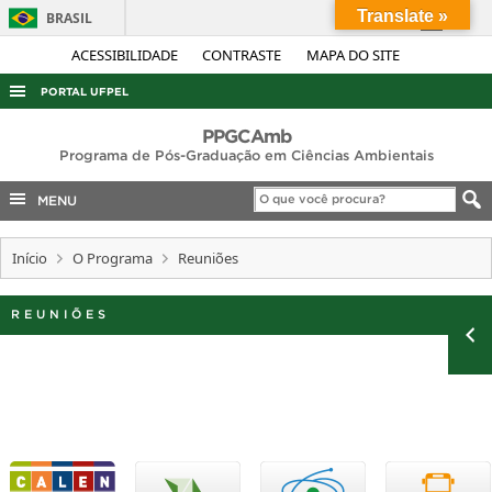
Translate »
BRASIL
Simplifique!
ACESSIBILIDADE
CONTRASTE
MAPA DO SITE
Comunica BR
PORTAL UFPEL
Participe
ACESSO À INFORMAÇÃO
PPGCAmb
Acesso à informação
Programa de Pós-Graduação em Ciências Ambientais
AUDITORIA
Legislação
MENU
COBALTO
Canais
CONCURSOS
Início
O Programa
Reuniões
EDITAIS
REUNIÕES
INTERNACIONAL
OUVIDORIA
PORTARIAS
TELEFONES