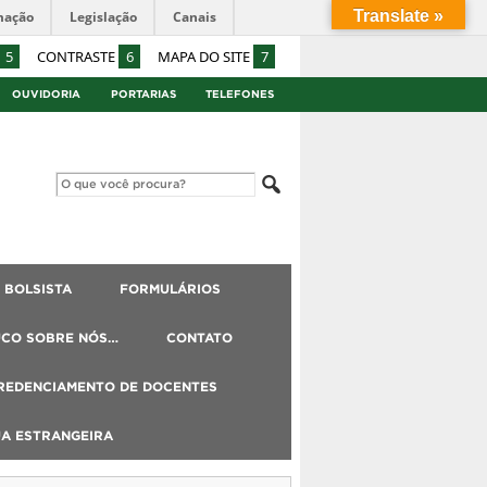
Translate »
mação
Legislação
Canais
5
CONTRASTE
6
MAPA DO SITE
7
OUVIDORIA
PORTARIAS
TELEFONES
BOLSISTA
FORMULÁRIOS
UCO SOBRE NÓS…
CONTATO
REDENCIAMENTO DE DOCENTES
UA ESTRANGEIRA