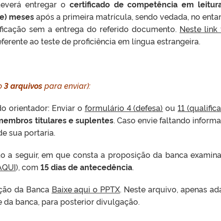
everá entregar o
certificado de competência em leitu
ze) meses
após a primeira matrícula, sendo vedada, no entan
ificação sem a entrega do referido documento.
Neste link
ferente ao teste de proficiência em língua estrangeira.
ão
3 arquivos
para enviar):
o orientador: Enviar o
formulário 4 (defesa)
ou
11 (qualific
 membros titulares e suplentes
. Caso envie faltando inform
e sua portaria.
o a seguir, em que consta a proposição da banca examin
AQUI
), com
15 dias de antecedência
.
ação da Banca
Baixe aqui o PPTX
. Neste arquivo, apenas ad
 da banca, para posterior divulgação.