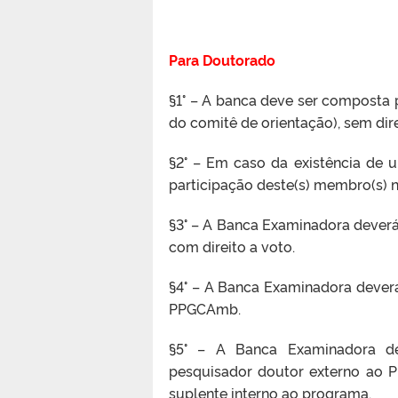
Para Doutorado
§1° – A banca deve ser composta
do comitê de orientação), sem dire
§2° – Em caso da existência de 
participação deste(s) membro(s) n
§3° – A Banca Examinadora dever
com direito a voto.
§4° – A Banca Examinadora dever
PPGCAmb.
§5° – A Banca Examinadora de
pesquisador doutor externo ao P
suplente interno ao programa.