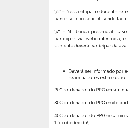
§6° – Nesta etapa, o docente ext
banca seja presencial, sendo facu
§7° – Na banca presencial, cas
participar via webconferência,
suplente deverá participar da aval
………
Deverá ser informado por e-
examinadores externos ao
2) Coordenador do PPG encaminha
3) Coordenador do PPG emite portar
4) Coordenador do PPG encaminha p
1 foi obedecido!).