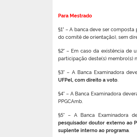
Para Mestrado
§1° – A banca deve ser composta
do comitê de orientação), sem dire
§2° – Em caso da existência de 
participação deste(s) membro(s) n
§3° – A Banca Examinadora deve
UFPel, com direito a voto
.
§4° – A Banca Examinadora dever
PPGCAmb.
§5° – A Banca Examinadora de
pesquisador doutor externo ao P
suplente interno ao programa
.