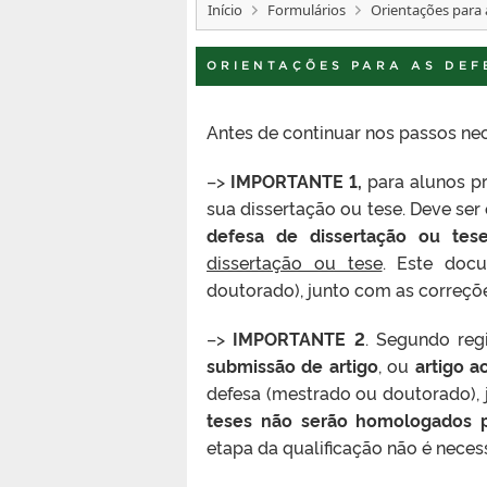
Início
Formulários
Orientações para 
ORIENTAÇÕES PARA AS DEF
Antes de continuar nos passos nec
–>
IMPORTANTE 1,
para alunos p
sua dissertação ou tese. Deve se
defesa de dissertação ou tes
dissertação ou tese
. Este doc
doutorado), junto com as correçõe
–>
IMPORTANTE 2
. Segundo reg
submissão de artigo
, ou
artigo a
defesa (mestrado ou doutorado), 
teses não serão homologados 
etapa da qualificação não é nece