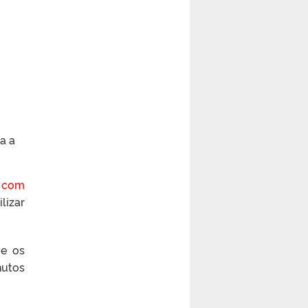
a a
, com
lizar
 e os
nutos