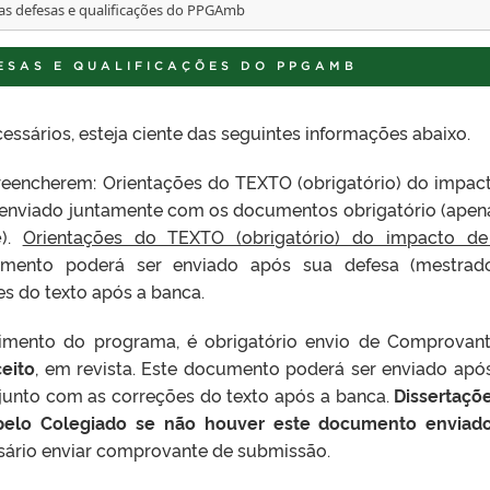
as defesas e qualificações do PPGAmb
ESAS E QUALIFICAÇÕES DO PPGAMB
essários, esteja ciente das seguintes informações abaixo.
reencherem: Orientações do TEXTO (obrigatório) do impac
r enviado juntamente com os documentos obrigatório (apen
e
).
Orientações do TEXTO (obrigatório) do impacto d
umento poderá ser enviado após sua defesa (mestrad
s do texto após a banca.
imento do programa, é obrigatório envio de Comprovan
ceito
, em revista. Este documento poderá ser enviado apó
junto com as correções do texto após a banca.
Dissertaçõ
pelo Colegiado se não houver este documento enviado
ssário enviar comprovante de submissão.