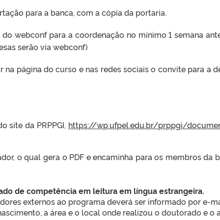
rtação para a banca, com a cópia da portaria.
ink do webconf para a coordenação no mínimo 1 semana ant
esas serão via webconf)
 na página do curso e nas redes sociais o convite para a d
 do site da PRPPGI,
https://wp.ufpel.edu.br/prppgi/docume
tador, o qual gera o PDF e encaminha para os membros da 
cado de competência em leitura em língua estrangeira.
res externos ao programa deverá ser informado por e-mai
ascimento, a área e o local onde realizou o doutorado e o 