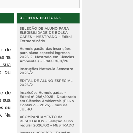
ÚLTIMAS NOTÍCIAS
SELEÇÃO DE ALUNO PARA
ELEGIBILIDADE DE BOLSA
CAPES – MESTRADO – Edital
Extraordinário
to de
Homologação das inscrições
para aluno especial ingresso
as na
2026-2 -Mestrado em Ciências
Ambientais – Edital 088/26
e sua
Instruções Matrícula Semestre
o ou
2026/2
EDITAL DE ALUNO ESPECIAL
2026/2
te de
Inscrições Homologadas –
Edital nº 286/2025 | Doutorado
s sua
em Ciências Ambientais (Fluxo
Contínuo – 2026) – mês de
es ou
JULHO
.
Na
ACOMPANHAMENTO de
RESULTADOS – Seleção aluno
regular 2026/02 – MESTRADO
Ingresso 2026/02 – Edital nº