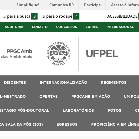
Simplifique!
Comunica BR
Participe
Acesso à infor
Ir para a busca
3
Ir para o rodapé
4
ACESSIBILIDADE
AUDITORIA
COBALTO
CONCURSOS
EDITAIS
INTERNACIONAL
PPGCAmb
cias Ambientais
DISCENTES
INTERNACIONALIZAÇÃO
REGIMENTOS
AL-MESTRADO
OFERTAS
PPGCAMB EM AÇÃO
UM PO
ESTÁGIO PÓS-DOUTORAL
LABORATÓRIOS
FOTOS
C
A SALA DA PÓS (303)
EGRESSOS
PROFICIÊNCIA EM LÍNG