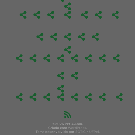
©2026 PPGCAmb.
Criado com
WordPress
.
Tema desenvolvido por
SGTIC / UFPel
.