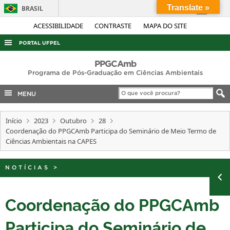
Translate »
BRASIL
Simplifique!
ACESSIBILIDADE
CONTRASTE
MAPA DO SITE
Comunica BR
PORTAL UFPEL
Participe
ACESSO À INFORMAÇÃO
PPGCAmb
Acesso à informação
Programa de Pós-Graduação em Ciências Ambientais
AUDITORIA
Legislação
MENU
COBALTO
Canais
CONCURSOS
Início
2023
Outubro
28
Coordenação do PPGCAmb Participa do Seminário de Meio Termo de
EDITAIS
Ciências Ambientais na CAPES
INTERNACIONAL
OUVIDORIA
NOTÍCIAS
>
PORTARIAS
Coordenação do PPGCAmb
TELEFONES
Participa do Seminário de