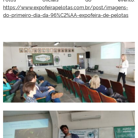
https://www.expofeirapelotas.com.br/post/imagens-
do-primeiro-dia-da-96%C2%AA-expofeira-de-pelotas