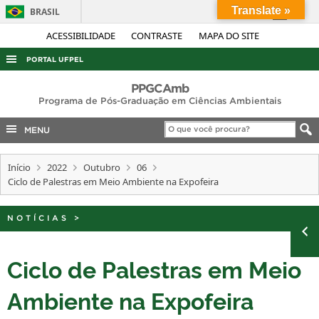
Translate »
BRASIL
Simplifique!
ACESSIBILIDADE
CONTRASTE
MAPA DO SITE
Comunica BR
PORTAL UFPEL
Participe
ACESSO À INFORMAÇÃO
PPGCAmb
Acesso à informação
Programa de Pós-Graduação em Ciências Ambientais
AUDITORIA
Legislação
MENU
COBALTO
Canais
CONCURSOS
Início
2022
Outubro
06
Ciclo de Palestras em Meio Ambiente na Expofeira
EDITAIS
INTERNACIONAL
NOTÍCIAS
>
OUVIDORIA
PORTARIAS
Ciclo de Palestras em Meio
TELEFONES
Ambiente na Expofeira