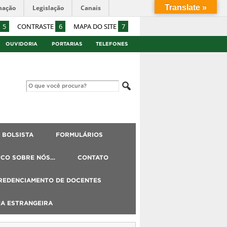
Translate »
mação
Legislação
Canais
5
CONTRASTE
6
MAPA DO SITE
7
OUVIDORIA
PORTARIAS
TELEFONES
BOLSISTA
FORMULÁRIOS
UCO SOBRE NÓS…
CONTATO
REDENCIAMENTO DE DOCENTES
UA ESTRANGEIRA