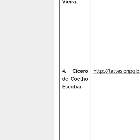
Vieira
4. Cícero
http://lattes.cnpq
de Coelho
Escobar