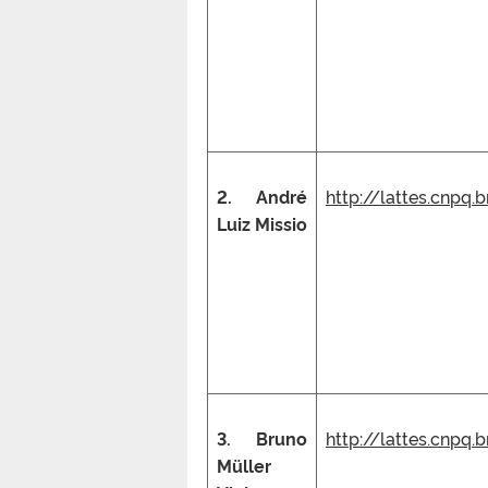
2. André
http://lattes.cnpq
Luiz Missio
3. Bruno
http://lattes.cnpq
Müller