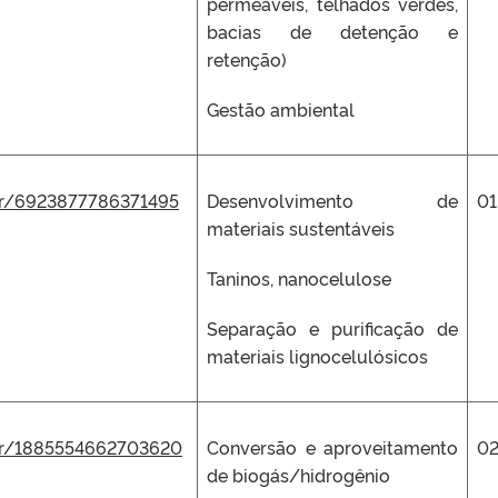
permeáveis, telhados verdes,
bacias de detenção e
retenção)
Gestão ambiental
.br/6923877786371495
Desenvolvimento de
01
materiais sustentáveis
Taninos, nanocelulose
Separação e purificação de
materiais lignocelulósicos
.br/1885554662703620
Conversão e aproveitamento
0
de biogás/hidrogênio