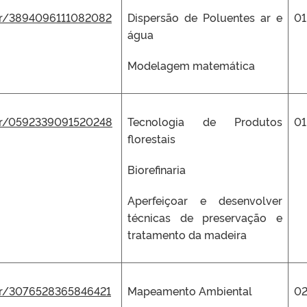
.br/3894096111082082
Dispersão de Poluentes ar e
01
água
Modelagem matemática
.br/0592339091520248
Tecnologia de Produtos
01
florestais
Biorefinaria
Aperfeiçoar e desenvolver
técnicas de preservação e
tratamento da madeira
.br/3076528365846421
Mapeamento Ambiental
0