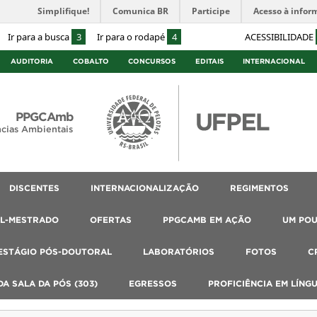
Simplifique!
Comunica BR
Participe
Acesso à infor
Ir para a busca
3
Ir para o rodapé
4
ACESSIBILIDADE
AUDITORIA
COBALTO
CONCURSOS
EDITAIS
INTERNACIONAL
PPGCAmb
cias Ambientais
DISCENTES
INTERNACIONALIZAÇÃO
REGIMENTOS
AL-MESTRADO
OFERTAS
PPGCAMB EM AÇÃO
UM PO
ESTÁGIO PÓS-DOUTORAL
LABORATÓRIOS
FOTOS
C
A SALA DA PÓS (303)
EGRESSOS
PROFICIÊNCIA EM LÍNG