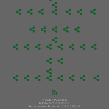
©2026 PPGCAmb.
Criado com
WordPress
.
Tema desenvolvido por
SGTIC / UFPel
.