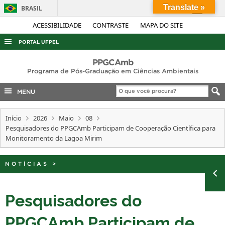
Translate »
BRASIL
Simplifique!
ACESSIBILIDADE
CONTRASTE
MAPA DO SITE
Comunica BR
PORTAL UFPEL
Participe
ACESSO À INFORMAÇÃO
PPGCAmb
Acesso à informação
Programa de Pós-Graduação em Ciências Ambientais
AUDITORIA
Legislação
MENU
COBALTO
Canais
CONCURSOS
Início
2026
Maio
08
Pesquisadores do PPGCAmb Participam de Cooperação Científica para
EDITAIS
Monitoramento da Lagoa Mirim
INTERNACIONAL
OUVIDORIA
NOTÍCIAS
>
PORTARIAS
Pesquisadores do
TELEFONES
PPGCAmb Participam de