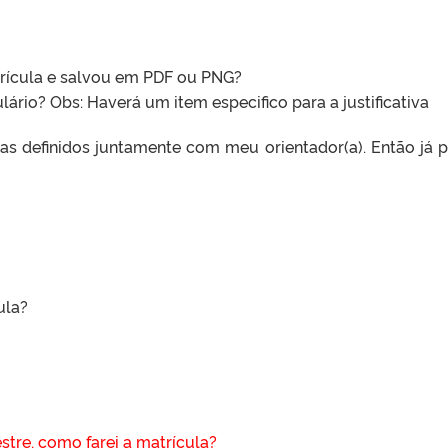
trícula e salvou em PDF ou PNG?
ulário? Obs: Haverá um item especifico para a justificativa
nas definidos juntamente com meu orientador(a). Então já 
ula?
stre, como farei a matrícula?