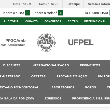
Simplifique!
Comunica BR
Participe
Acesso à infor
Ir para a busca
3
Ir para o rodapé
4
ACESSIBILIDADE
AUDITORIA
COBALTO
CONCURSOS
EDITAIS
INTERNACIONAL
PPGCAmb
cias Ambientais
DISCENTES
INTERNACIONALIZAÇÃO
REGIMENTOS
AL-MESTRADO
OFERTAS
PPGCAMB EM AÇÃO
UM PO
ESTÁGIO PÓS-DOUTORAL
LABORATÓRIOS
FOTOS
C
A SALA DA PÓS (303)
EGRESSOS
PROFICIÊNCIA EM LÍNG