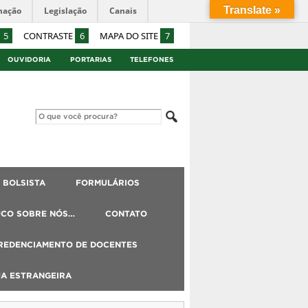
Translate »
mação
Legislação
Canais
5
CONTRASTE
6
MAPA DO SITE
7
OUVIDORIA
PORTARIAS
TELEFONES
BOLSISTA
FORMULÁRIOS
UCO SOBRE NÓS…
CONTATO
REDENCIAMENTO DE DOCENTES
UA ESTRANGEIRA