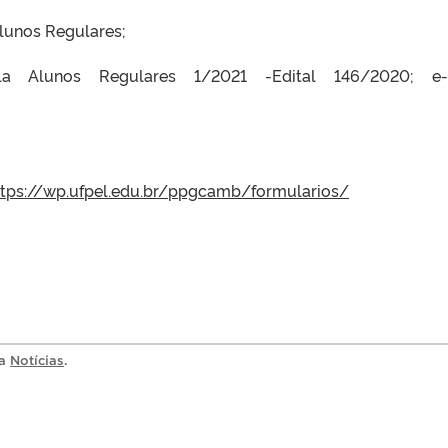
lunos Regulares;
a Alunos Regulares 1/2021 -Edital 146/2020; e-m
ttps://wp.ufpel.edu.br/ppgcamb/formularios/
ia
Notícias
.