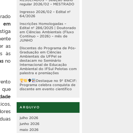
regular 2026/02 – MESTRADO
Ingresso 2026/02 – Edital nº
rado
64/2026
o em
Inscrições Homologadas –
Edital nº 286/2025 | Doutorado
stiga
em Ciências Ambientais (Fluxo
Contínuo – 2026) – mês de
ente
JUNHO
er as
Discentes do Programa de Pós-
as às
Graduação em Ciências
Ambientais da UFPel se
as
no
destacam no Seminário
Internacional de Educação
Ambiental do IFSul Pelotas com
palestra e premiações
ento
Destaque no 9º ENCIF:
Programa celebra conquista de
, que
discente em evento científico
idade
ticos,
ARQUIVO
ores
 duas
julho 2026
junho 2026
maio 2026