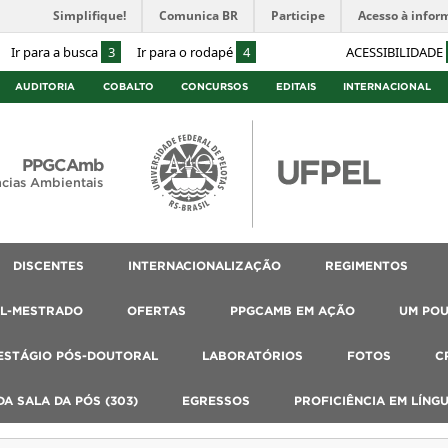
Simplifique!
Comunica BR
Participe
Acesso à infor
Ir para a busca
3
Ir para o rodapé
4
ACESSIBILIDADE
AUDITORIA
COBALTO
CONCURSOS
EDITAIS
INTERNACIONAL
PPGCAmb
cias Ambientais
DISCENTES
INTERNACIONALIZAÇÃO
REGIMENTOS
AL-MESTRADO
OFERTAS
PPGCAMB EM AÇÃO
UM PO
ESTÁGIO PÓS-DOUTORAL
LABORATÓRIOS
FOTOS
C
A SALA DA PÓS (303)
EGRESSOS
PROFICIÊNCIA EM LÍNG