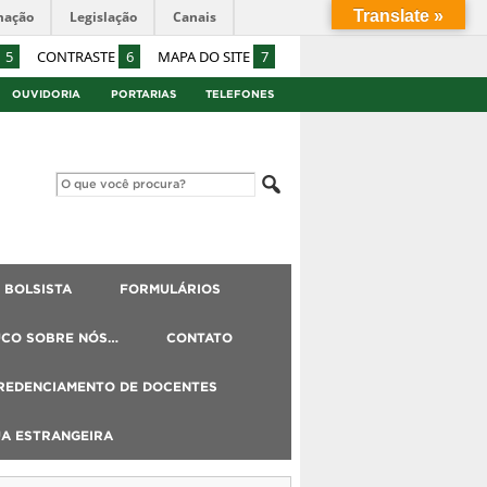
Translate »
mação
Legislação
Canais
5
CONTRASTE
6
MAPA DO SITE
7
OUVIDORIA
PORTARIAS
TELEFONES
BOLSISTA
FORMULÁRIOS
UCO SOBRE NÓS…
CONTATO
REDENCIAMENTO DE DOCENTES
UA ESTRANGEIRA