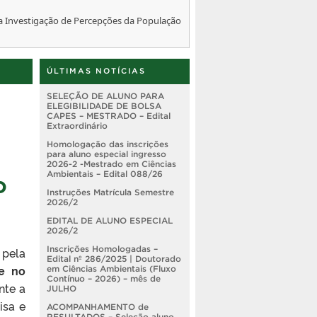
ra Investigação de Percepções da População
ÚLTIMAS NOTÍCIAS
SELEÇÃO DE ALUNO PARA
ELEGIBILIDADE DE BOLSA
CAPES – MESTRADO – Edital
Extraordinário
Homologação das inscrições
para aluno especial ingresso
2026-2 -Mestrado em Ciências
o
Ambientais – Edital 088/26
Instruções Matrícula Semestre
2026/2
EDITAL DE ALUNO ESPECIAL
2026/2
Inscrições Homologadas –
 pela
Edital nº 286/2025 | Doutorado
e no
em Ciências Ambientais (Fluxo
Contínuo – 2026) – mês de
nte a
JULHO
isa e
ACOMPANHAMENTO de
RESULTADOS – Seleção aluno