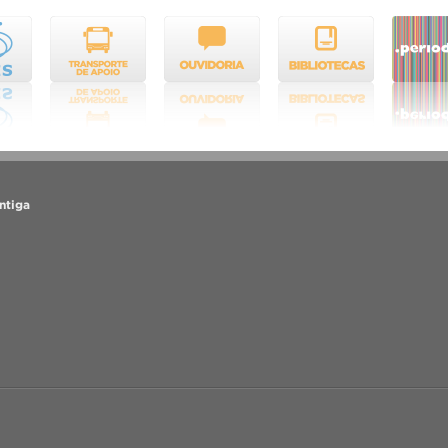
ntiga