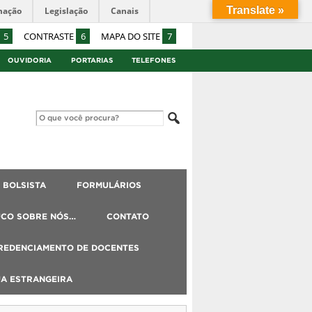
Translate »
mação
Legislação
Canais
5
CONTRASTE
6
MAPA DO SITE
7
OUVIDORIA
PORTARIAS
TELEFONES
BOLSISTA
FORMULÁRIOS
UCO SOBRE NÓS…
CONTATO
REDENCIAMENTO DE DOCENTES
UA ESTRANGEIRA