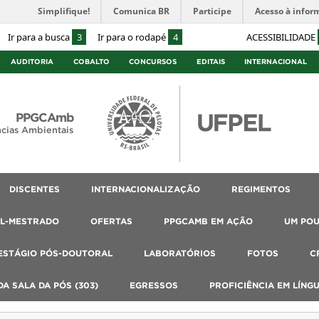
Simplifique!
Comunica BR
Participe
Acesso à infor
Ir para a busca
3
Ir para o rodapé
4
ACESSIBILIDADE
AUDITORIA
COBALTO
CONCURSOS
EDITAIS
INTERNACIONAL
PPGCAmb
cias Ambientais
DISCENTES
INTERNACIONALIZAÇÃO
REGIMENTOS
AL-MESTRADO
OFERTAS
PPGCAMB EM AÇÃO
UM PO
ESTÁGIO PÓS-DOUTORAL
LABORATÓRIOS
FOTOS
C
A SALA DA PÓS (303)
EGRESSOS
PROFICIÊNCIA EM LÍNG