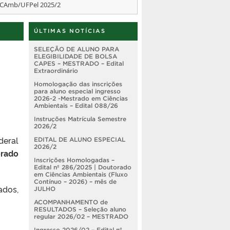
PGCAmb/UFPel 2025/2
ÚLTIMAS NOTÍCIAS
SELEÇÃO DE ALUNO PARA
ELEGIBILIDADE DE BOLSA
CAPES – MESTRADO – Edital
Extraordinário
Homologação das inscrições
para aluno especial ingresso
2026-2 -Mestrado em Ciências
Ambientais – Edital 088/26
Instruções Matrícula Semestre
2026/2
deral
EDITAL DE ALUNO ESPECIAL
2026/2
orado
Inscrições Homologadas –
Edital nº 286/2025 | Doutorado
em Ciências Ambientais (Fluxo
Contínuo – 2026) – mês de
ados,
JULHO
ACOMPANHAMENTO de
RESULTADOS – Seleção aluno
regular 2026/02 – MESTRADO
Ingresso 2026/02 – Edital nº