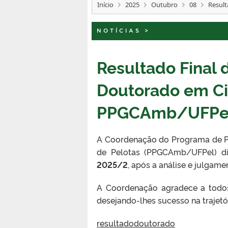
Início
2025
Outubro
08
Result
NOTÍCIAS
>
Resultado Final 
Doutorado em Ci
PPGCAmb/UFPel
A Coordenação do Programa de P
de Pelotas (PPGCAmb/UFPel) d
2025/2
, após a análise e julgam
A Coordenação agradece a todos
desejando-lhes sucesso na trajetó
resultadodoutorado