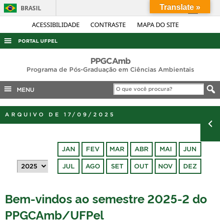
Translate »
BRASIL
Simplifique!
ACESSIBILIDADE
CONTRASTE
MAPA DO SITE
Comunica BR
PORTAL UFPEL
Participe
ACESSO À INFORMAÇÃO
PPGCAmb
Acesso à informação
Programa de Pós-Graduação em Ciências Ambientais
AUDITORIA
Legislação
MENU
COBALTO
Canais
CONCURSOS
ARQUIVO DE 17/09/2025
EDITAIS
INTERNACIONAL
JAN
FEV
MAR
ABR
MAI
JUN
OUVIDORIA
JUL
AGO
SET
OUT
NOV
DEZ
PORTARIAS
TELEFONES
Bem-vindos ao semestre 2025-2 do
PPGCAmb/UFPel