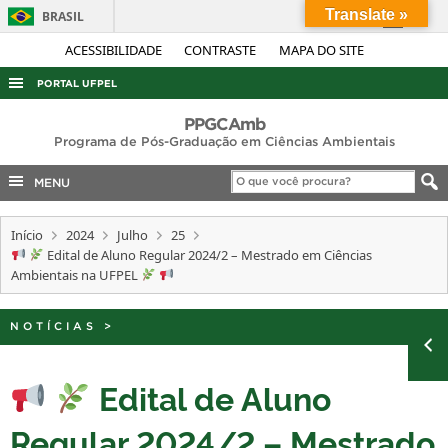
Translate »
BRASIL
Simplifique!
ACESSIBILIDADE
CONTRASTE
MAPA DO SITE
Comunica BR
PORTAL UFPEL
Participe
ACESSO À INFORMAÇÃO
PPGCAmb
Acesso à informação
Programa de Pós-Graduação em Ciências Ambientais
AUDITORIA
Legislação
MENU
COBALTO
Canais
CONCURSOS
Início
2024
Julho
25
Edital de Aluno Regular 2024/2 – Mestrado em Ciências
EDITAIS
Ambientais na UFPEL
INTERNACIONAL
OUVIDORIA
NOTÍCIAS
>
PORTARIAS
Edital de Aluno
TELEFONES
Regular 2024/2 – Mestrado