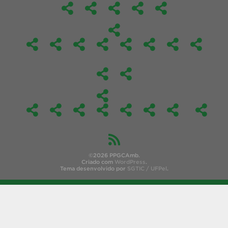
©2026 PPGCAmb.
Criado com
WordPress
.
Tema desenvolvido por
SGTIC / UFPel
.