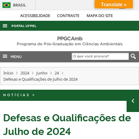
Translate »
BRASIL
Simplifique!
ACESSIBILIDADE
CONTRASTE
MAPA DO SITE
Comunica BR
PORTAL UFPEL
Participe
ACESSO À INFORMAÇÃO
PPGCAmb
Acesso à informação
Programa de Pós-Graduação em Ciências Ambientais
AUDITORIA
Legislação
MENU
COBALTO
Canais
CONCURSOS
Início
2024
Junho
24
Defesas e Qualificações de Julho de 2024
EDITAIS
INTERNACIONAL
NOTÍCIAS
>
OUVIDORIA
PORTARIAS
Defesas e Qualificações de
TELEFONES
Julho de 2024