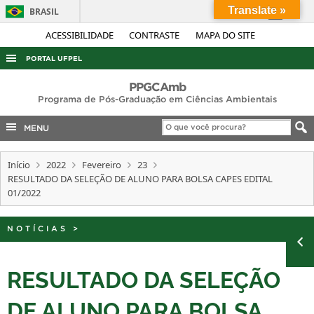
Translate »
BRASIL
Simplifique!
ACESSIBILIDADE
CONTRASTE
MAPA DO SITE
Comunica BR
PORTAL UFPEL
Participe
ACESSO À INFORMAÇÃO
PPGCAmb
Acesso à informação
Programa de Pós-Graduação em Ciências Ambientais
AUDITORIA
Legislação
MENU
COBALTO
Canais
CONCURSOS
Início
2022
Fevereiro
23
RESULTADO DA SELEÇÃO DE ALUNO PARA BOLSA CAPES EDITAL
EDITAIS
01/2022
INTERNACIONAL
OUVIDORIA
NOTÍCIAS
>
PORTARIAS
RESULTADO DA SELEÇÃO
TELEFONES
DE ALUNO PARA BOLSA