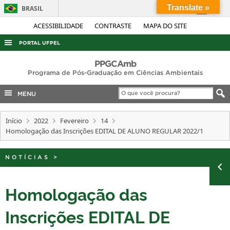
Translate »
BRASIL
Simplifique!
ACESSIBILIDADE
CONTRASTE
MAPA DO SITE
Comunica BR
PORTAL UFPEL
Participe
ACESSO À INFORMAÇÃO
PPGCAmb
Acesso à informação
Programa de Pós-Graduação em Ciências Ambientais
AUDITORIA
Legislação
MENU
COBALTO
Canais
CONCURSOS
Início
2022
Fevereiro
14
Homologação das Inscrições EDITAL DE ALUNO REGULAR 2022/1
EDITAIS
INTERNACIONAL
NOTÍCIAS
>
OUVIDORIA
PORTARIAS
Homologação das
TELEFONES
Inscrições EDITAL DE