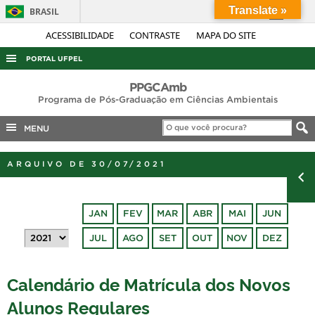
Translate »
BRASIL
Simplifique!
ACESSIBILIDADE
CONTRASTE
MAPA DO SITE
Comunica BR
PORTAL UFPEL
Participe
ACESSO À INFORMAÇÃO
PPGCAmb
Acesso à informação
Programa de Pós-Graduação em Ciências Ambientais
AUDITORIA
Legislação
MENU
COBALTO
Canais
CONCURSOS
ARQUIVO DE 30/07/2021
EDITAIS
INTERNACIONAL
JAN
FEV
MAR
ABR
MAI
JUN
OUVIDORIA
JUL
AGO
SET
OUT
NOV
DEZ
PORTARIAS
TELEFONES
Calendário de Matrícula dos Novos
Alunos Regulares