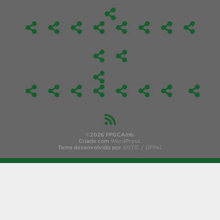
©2026 PPGCAmb.
Criado com
WordPress
.
Tema desenvolvido por
SGTIC / UFPel
.