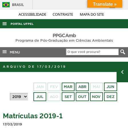
Translate »
BRASIL
Simplifique!
ACESSIBILIDADE
CONTRASTE
MAPA DO SITE
Comunica BR
PORTAL UFPEL
Participe
ACESSO À INFORMAÇÃO
PPGCAmb
Acesso à informação
Programa de Pós-Graduação em Ciências Ambientais
AUDITORIA
Legislação
MENU
COBALTO
Canais
CONCURSOS
ARQUIVO DE 17/03/2019
EDITAIS
INTERNACIONAL
JAN
FEV
MAR
ABR
MAI
JUN
OUVIDORIA
JUL
AGO
SET
OUT
NOV
DEZ
PORTARIAS
TELEFONES
Matrículas 2019-1
17/03/2019