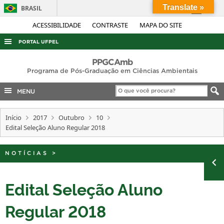
Translate »
BRASIL
Simplifique!
ACESSIBILIDADE
CONTRASTE
MAPA DO SITE
Comunica BR
PORTAL UFPEL
Participe
ACESSO À INFORMAÇÃO
PPGCAmb
Acesso à informação
Programa de Pós-Graduação em Ciências Ambientais
AUDITORIA
Legislação
MENU
COBALTO
Canais
CONCURSOS
Início
2017
Outubro
10
Edital Seleção Aluno Regular 2018
EDITAIS
INTERNACIONAL
NOTÍCIAS
>
OUVIDORIA
PORTARIAS
Edital Seleção Aluno
TELEFONES
Regular 2018