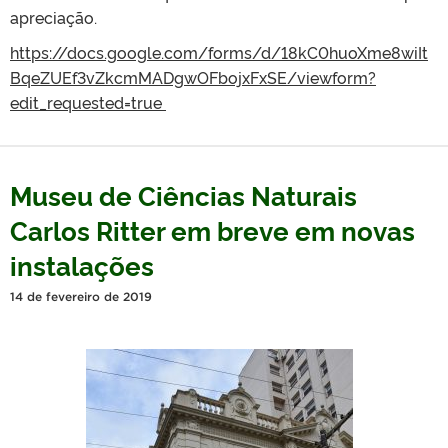
apreciação.
https://docs.google.com/forms/d/18kC0huoXme8wiIt
BqeZUEf3vZkcmMADgwOFbojxFxSE/viewform?
edit_requested=true
Museu de Ciências Naturais
Carlos Ritter em breve em novas
instalações
14 de fevereiro de 2019