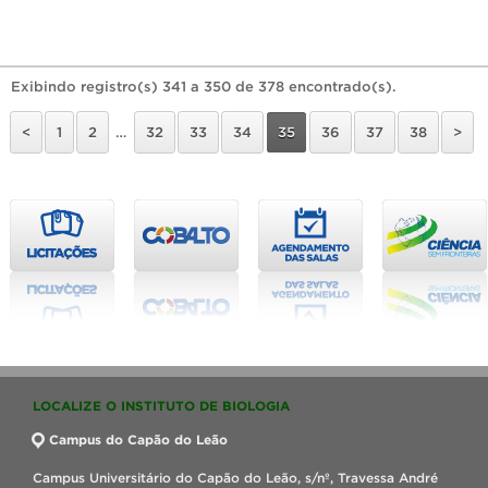
Exibindo registro(s) 341 a 350 de 378 encontrado(s).
<
1
2
…
32
33
34
35
36
37
38
>
LOCALIZE O INSTITUTO DE BIOLOGIA
Campus do Capão do Leão
Campus Universitário do Capão do Leão, s/nº, Travessa André