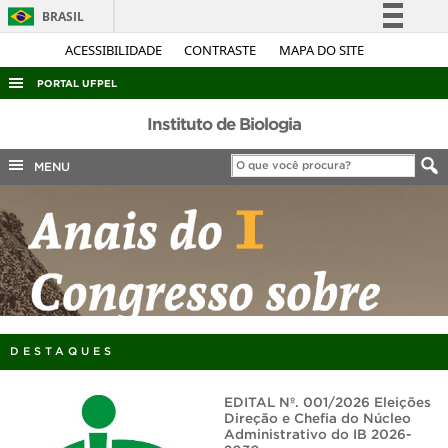
BRASIL
Simplifique!
ACESSIBILIDADE
CONTRASTE
MAPA DO SITE
Comunica BR
PORTAL UFPEL
Participe
ACESSO À INFORMAÇÃO
Instituto de Biologia
Acesso à informação
AUDITORIA
MENU
Legislação
COBALTO
Canais
CONCURSOS
EDITAIS
INTERNACIONAL
OUVIDORIA
DESTAQUES
PORTARIAS
TELEFONES
EDITAL Nº. 001/2026 Eleições
Direção e Chefia do Núcleo
Administrativo do IB 2026-