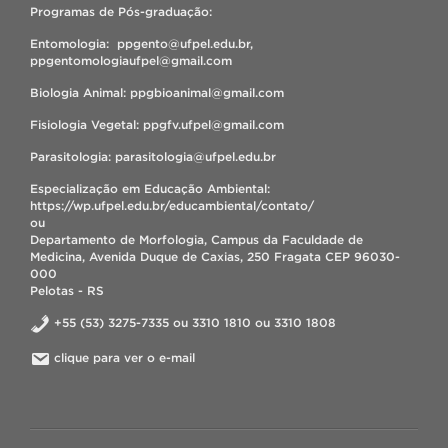
Programas de Pós-graduação:
Entomologia: ppgento@ufpel.edu.br,
ppgentomologiaufpel@gmail.com
Biologia Animal: ppgbioanimal@gmail.com
Fisiologia Vegetal: ppgfv.ufpel@gmail.com
Parasitologia: parasitologia@ufpel.edu.br
Especialização em Educação Ambiental:
https://wp.ufpel.edu.br/educambiental/contato/
ou
Departamento de Morfologia, Campus da Faculdade de
Medicina, Avenida Duque de Caxias, 250 Fragata CEP 96030-
000
Pelotas - RS
+55 (53) 3275-7335 ou 3310 1810 ou 3310 1808
clique para ver o e-mail