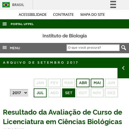
BRASIL
Simplifique!
ACESSIBILIDADE
CONTRASTE
MAPA DO SITE
Comunica BR
PORTAL UFPEL
Participe
ACESSO À INFORMAÇÃO
Instituto de Biologia
Acesso à informação
AUDITORIA
MENU
Legislação
COBALTO
Canais
ARQUIVO DE SETEMBRO 2017
CONCURSOS
EDITAIS
JAN
FEV
MAR
ABR
MAI
JUN
INTERNACIONAL
JUL
AGO
SET
OUT
NOV
DEZ
OUVIDORIA
PORTARIAS
Resultado da Avaliação de Curso de
TELEFONES
Licenciatura em Ciências Biológicas