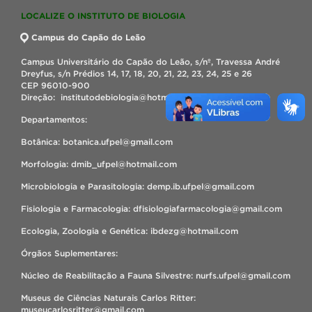
LOCALIZE O INSTITUTO DE BIOLOGIA
Campus do Capão do Leão
Campus Universitário do Capão do Leão, s/nº, Travessa André
Dreyfus, s/n Prédios 14, 17, 18, 20, 21, 22, 23, 24, 25 e 26
CEP 96010-900
Direção: institutodebiologia@hotmail.com
Departamentos:
Botânica: botanica.ufpel@gmail.com
Morfologia: dmib_ufpel@hotmail.com
Microbiologia e Parasitologia: demp.ib.ufpel@gmail.com
Fisiologia e Farmacologia: dfisiologiafarmacologia@gmail.com
Ecologia, Zoologia e Genética: ibdezg@hotmail.com
Órgãos Suplementares:
Núcleo de Reabilitação a Fauna Silvestre: nurfs.ufpel@gmail.com
Museus de Ciências Naturais Carlos Ritter:
museucarlosritter@gmail.com