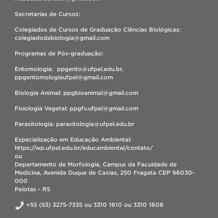
Secretarias de Cursos:
Colegiados de Cursos de Graduação Ciências Biológicas:
colegiadodabiologia@gmail.com
Programas de Pós-graduação:
Entomologia: ppgento@ufpel.edu.br,
ppgentomologiaufpel@gmail.com
Biologia Animal: ppgbioanimal@gmail.com
Fisiologia Vegetal: ppgfv.ufpel@gmail.com
Parasitologia: parasitologia@ufpel.edu.br
Especialização em Educação Ambiental:
https://wp.ufpel.edu.br/educambiental/contato/
ou
Departamento de Morfologia, Campus da Faculdade de
Medicina, Avenida Duque de Caxias, 250 Fragata CEP 96030-
000
Pelotas - RS
+55 (53) 3275-7335 ou 3310 1810 ou 3310 1808