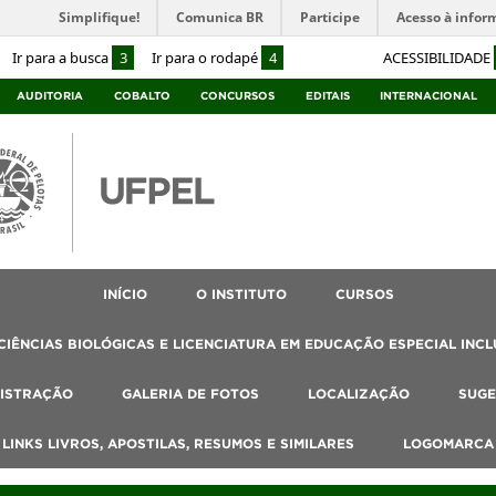
Simplifique!
Comunica BR
Participe
Acesso à infor
Ir para a busca
3
Ir para o rodapé
4
ACESSIBILIDADE
AUDITORIA
COBALTO
CONCURSOS
EDITAIS
INTERNACIONAL
INÍCIO
O INSTITUTO
CURSOS
IÊNCIAS BIOLÓGICAS E LICENCIATURA EM EDUCAÇÃO ESPECIAL INCL
ISTRAÇÃO
GALERIA DE FOTOS
LOCALIZAÇÃO
SUGE
, LINKS LIVROS, APOSTILAS, RESUMOS E SIMILARES
LOGOMARCA 