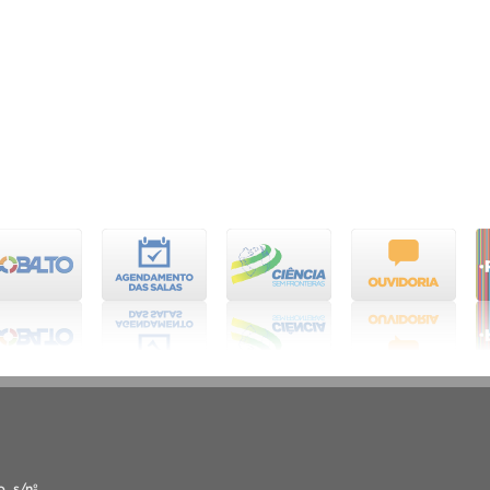
, s/nº,