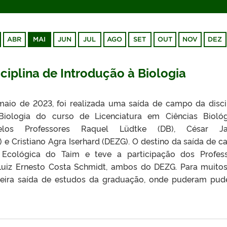
ABR
MAI
JUN
JUL
AGO
SET
OUT
NOV
DEZ
ciplina de Introdução à Biologia
aio de 2023, foi realizada uma saída de campo da disci
Biologia do curso de Licenciatura em Ciências Biológ
pelos Professores Raquel Lüdtke (DB), César Ja
 e Cristiano Agra Iserhard (DEZG). O destino da saída de 
 Ecológica do Taim e teve a participação dos Profes
Luiz Ernesto Costa Schmidt, ambos do DEZG. Para muito
rimeira saída de estudos da graduação, onde puderam pu