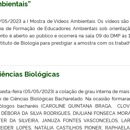
mbientais”
12/05/2023 a I Mostra de Vídeos Ambientais. Os vídeos sã
ina de Formação de Educadores Ambientais sob orientaç
nto é aberto ao público e ocorrerá na sala 09 do DMP às 1
tuto de Biologia para prestigiar a amostra com os trabal
ências Biológicas
sexta-feira (05/05/2023) a colação de grau interna de mai
 de Ciências Biológicas Bacharelado. Na ocasião formar
iólogos bacharéis (CAROLINE QUINTANA BRAGA, CLOV
, DÉBORA DA SILVA RODRIGUES, DIULIANI FONSECA MORA
TER DA SILVEIRA, JANUZA FONTES VASCONCELOS, LAR
IDER LOPES, NATÁLIA CASTILHOS PIONER, RAPHAELA