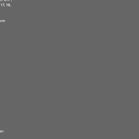
17, 18,
.com
er: