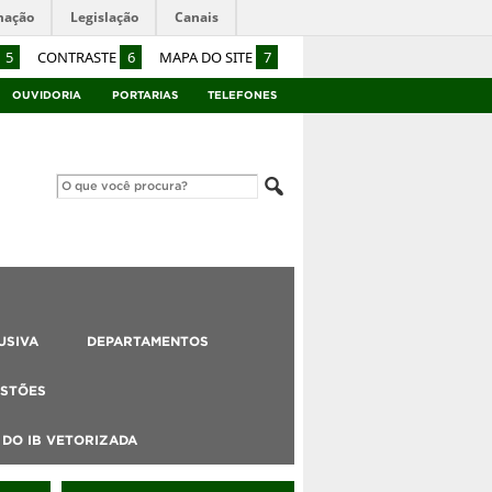
mação
Legislação
Canais
5
CONTRASTE
6
MAPA DO SITE
7
OUVIDORIA
PORTARIAS
TELEFONES
USIVA
DEPARTAMENTOS
STÕES
DO IB VETORIZADA