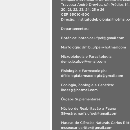
Travessa André Dreyfus, s/n Prédios 14, 
20, 21, 22, 23, 24, 25 e 26
CEP 96010-900
Direção: institutodebiologia@hotmail
Departamentos:
Botânica: botanica.ufpel@gmail.com
Morfologia: dmib_ufpel@hotmail.com
Microbiologia e Parasitologia:
demp.ib.ufpel@gmail.com
Fisiologia e Farmacologia:
dfisiologiafarmacologia@gmail.com
Ecologia, Zoologia e Genética:
ibdezg@hotmail.com
Órgãos Suplementares:
Núcleo de Reabilitação a Fauna
Silvestre: nurfs.ufpel@gmail.com
Museus de Ciências Naturais Carlos Ritt
museucarlosritter@gmail.com