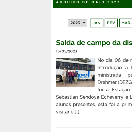
ARQUIVO DE MAIO 2023
JAN
FEV
MAR
Saída de campo da dis
16/05/2023
No dia 06 de m
Introdução à 
ministrada 
Drehmer (DEZG)
foi a Estação
Sebastian Sendoya Echeverry e 
alunos presentes, esta foi a p
visitar e […]