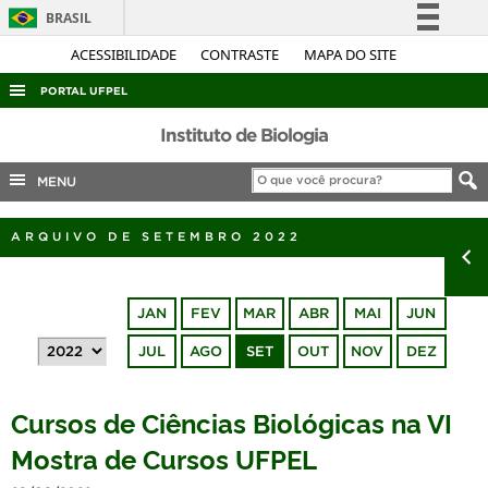
BRASIL
Simplifique!
ACESSIBILIDADE
CONTRASTE
MAPA DO SITE
Comunica BR
PORTAL UFPEL
Participe
ACESSO À INFORMAÇÃO
Instituto de Biologia
Acesso à informação
AUDITORIA
MENU
Legislação
COBALTO
Canais
ARQUIVO DE SETEMBRO 2022
CONCURSOS
EDITAIS
JAN
FEV
MAR
ABR
MAI
JUN
INTERNACIONAL
JUL
AGO
SET
OUT
NOV
DEZ
OUVIDORIA
PORTARIAS
Cursos de Ciências Biológicas na VI
TELEFONES
Mostra de Cursos UFPEL