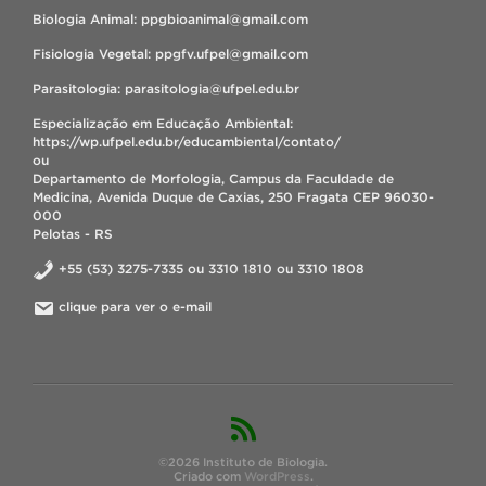
Biologia Animal: ppgbioanimal@gmail.com
Fisiologia Vegetal: ppgfv.ufpel@gmail.com
Parasitologia: parasitologia@ufpel.edu.br
Especialização em Educação Ambiental:
https://wp.ufpel.edu.br/educambiental/contato/
ou
Departamento de Morfologia, Campus da Faculdade de
Medicina, Avenida Duque de Caxias, 250 Fragata CEP 96030-
000
Pelotas - RS
+55 (53) 3275-7335 ou 3310 1810 ou 3310 1808
clique para ver o e-mail
©2026 Instituto de Biologia.
Criado com
WordPress
.