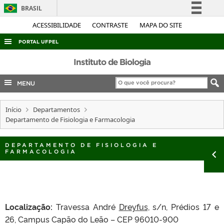
BRASIL
Simplifique!
ACESSIBILIDADE
CONTRASTE
MAPA DO SITE
Comunica BR
PORTAL UFPEL
Participe
ACESSO À INFORMAÇÃO
Instituto de Biologia
Acesso à informação
AUDITORIA
MENU
Legislação
COBALTO
Canais
Início
Departamentos
CONCURSOS
Departamento de Fisiologia e Farmacologia
EDITAIS
INTERNACIONAL
DEPARTAMENTO DE FISIOLOGIA E
FARMACOLOGIA
OUVIDORIA
PORTARIAS
TELEFONES
Localização:
Travessa André
Dreyfus,
s/n, Prédios 17 e
26, Campus Capão do Leão – CEP 96010-900