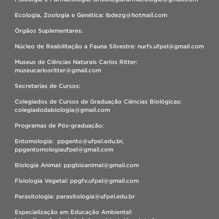
Ecologia, Zoologia e Genética: ibdezg@hotmail.com
Órgãos Suplementares:
Núcleo de Reabilitação a Fauna Silvestre: nurfs.ufpel@gmail.com
Museus de Ciências Naturais Carlos Ritter:
museucarlosritter@gmail.com
Secretarias de Cursos:
Colegiados de Cursos de Graduação Ciências Biológicas:
colegiadodabiologia@gmail.com
Programas de Pós-graduação:
Entomologia: ppgento@ufpel.edu.br,
ppgentomologiaufpel@gmail.com
Biologia Animal: ppgbioanimal@gmail.com
Fisiologia Vegetal: ppgfv.ufpel@gmail.com
Parasitologia: parasitologia@ufpel.edu.br
Especialização em Educação Ambiental: