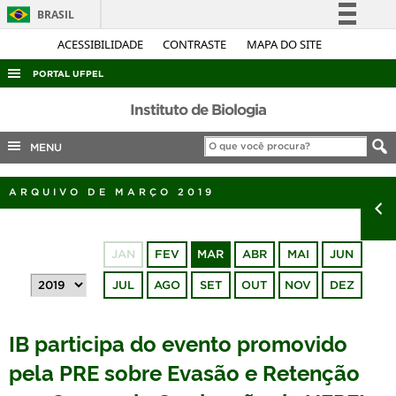
BRASIL
Simplifique!
ACESSIBILIDADE
CONTRASTE
MAPA DO SITE
Comunica BR
PORTAL UFPEL
Participe
ACESSO À INFORMAÇÃO
Instituto de Biologia
Acesso à informação
AUDITORIA
MENU
Legislação
COBALTO
Canais
ARQUIVO DE MARÇO 2019
CONCURSOS
EDITAIS
JAN
FEV
MAR
ABR
MAI
JUN
INTERNACIONAL
JUL
AGO
SET
OUT
NOV
DEZ
OUVIDORIA
PORTARIAS
IB participa do evento promovido
TELEFONES
pela PRE sobre Evasão e Retenção