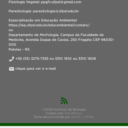
Fisiologia Vegetal: ppgfv.ufpel@gmail.com
Parasitologia: parasitologia@ufpel.edu.br
Especialização em Educação Ambiental:
https://wp.ufpel.edu.br/educambiental/contato/
ou
Departamento de Morfologia, Campus da Faculdade de
Medicina, Avenida Duque de Caxias, 250 Fragata CEP 96030-
000
Pelotas - RS
+55 (53) 3275-7335 ou 3310 1810 ou 3310 1808
clique para ver o e-mail
©2026 Instituto de Biologia.
Criado com
WordPress
.
Tema desenvolvido por
SGTIC / UFPel
.