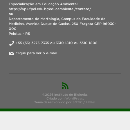
Especialização em Educação Ambiental:
https://wp.ufpel.edu.br/educambiental/contato/
ou
Departamento de Morfologia, Campus da Faculdade de
Medicina, Avenida Duque de Caxias, 250 Fragata CEP 96030-
000
Pelotas - RS
+55 (53) 3275-7335 ou 3310 1810 ou 3310 1808
clique para ver o e-mail
©2026 Instituto de Biologia.
Criado com
WordPress
.
Tema desenvolvido por
SGTIC / UFPel
.