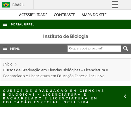
BRASIL
Simplifique!
ACESSIBILIDADE
CONTRASTE
MAPA DO SITE
Comunica BR
PORTAL UFPEL
Participe
ACESSO À INFORMAÇÃO
Instituto de Biologia
Acesso à informação
AUDITORIA
MENU
Legislação
COBALTO
Canais
Início
CONCURSOS
Cursos de Graduação em Ciências Biológicas – Licenciatura e
EDITAIS
Bacharelado e Licenciatura em Educação Especial Inclusiva
INTERNACIONAL
CURSOS DE GRADUAÇÃO EM CIÊNCIAS
OUVIDORIA
BIOLÓGICAS – LICENCIATURA E
BACHARELADO E LICENCIATURA EM
EDUCAÇÃO ESPECIAL INCLUSIVA
PORTARIAS
TELEFONES