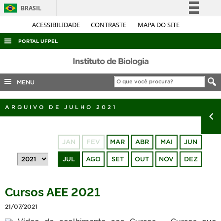
BRASIL
Simplifique!
ACESSIBILIDADE
CONTRASTE
MAPA DO SITE
Comunica BR
PORTAL UFPEL
Participe
ACESSO À INFORMAÇÃO
Instituto de Biologia
Acesso à informação
AUDITORIA
MENU
Legislação
COBALTO
Canais
ARQUIVO DE JULHO 2021
CONCURSOS
EDITAIS
JAN
FEV
MAR
ABR
MAI
JUN
INTERNACIONAL
JUL
AGO
SET
OUT
NOV
DEZ
OUVIDORIA
PORTARIAS
Cursos AEE 2021
TELEFONES
21/07/2021
Vídeo de acolhimento aos Cursos – Cursos que