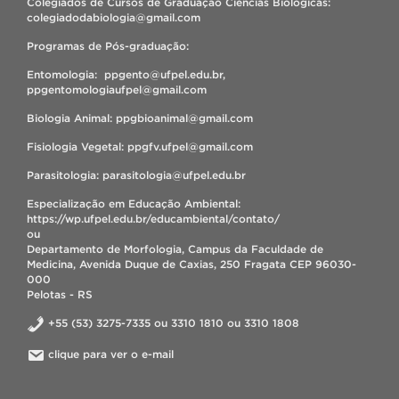
Colegiados de Cursos de Graduação Ciências Biológicas:
colegiadodabiologia@gmail.com
Programas de Pós-graduação:
Entomologia: ppgento@ufpel.edu.br,
ppgentomologiaufpel@gmail.com
Biologia Animal: ppgbioanimal@gmail.com
Fisiologia Vegetal: ppgfv.ufpel@gmail.com
Parasitologia: parasitologia@ufpel.edu.br
Especialização em Educação Ambiental:
https://wp.ufpel.edu.br/educambiental/contato/
ou
Departamento de Morfologia, Campus da Faculdade de
Medicina, Avenida Duque de Caxias, 250 Fragata CEP 96030-
000
Pelotas - RS
+55 (53) 3275-7335 ou 3310 1810 ou 3310 1808
clique para ver o e-mail