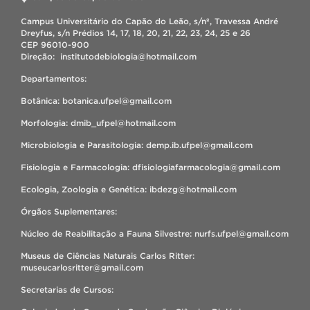
Campus Universitário do Capão do Leão, s/nº, Travessa André
Dreyfus, s/n Prédios 14, 17, 18, 20, 21, 22, 23, 24, 25 e 26
CEP 96010-900
Direção: institutodebiologia@hotmail.com
Departamentos:
Botânica: botanica.ufpel@gmail.com
Morfologia: dmib_ufpel@hotmail.com
Microbiologia e Parasitologia: demp.ib.ufpel@gmail.com
Fisiologia e Farmacologia: dfisiologiafarmacologia@gmail.com
Ecologia, Zoologia e Genética: ibdezg@hotmail.com
Órgãos Suplementares:
Núcleo de Reabilitação a Fauna Silvestre: nurfs.ufpel@gmail.com
Museus de Ciências Naturais Carlos Ritter:
museucarlosritter@gmail.com
Secretarias de Cursos: