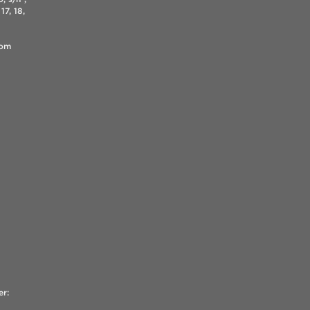
17, 18,
.com
er: