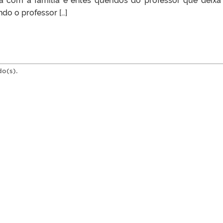
do o professor […]
do(s).