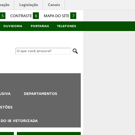
mação
Legislação
Canais
5
CONTRASTE
6
MAPA DO SITE
7
OUVIDORIA
PORTARIAS
TELEFONES
USIVA
DEPARTAMENTOS
STÕES
DO IB VETORIZADA