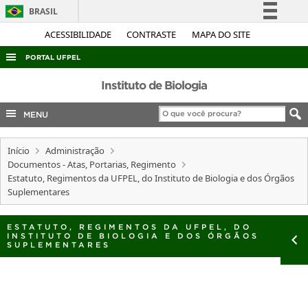
BRASIL
Simplifique!
ACESSIBILIDADE
CONTRASTE
MAPA DO SITE
Comunica BR
PORTAL UFPEL
Participe
ACESSO À INFORMAÇÃO
Instituto de Biologia
Acesso à informação
AUDITORIA
MENU
Legislação
COBALTO
Canais
Início
Administração
CONCURSOS
Documentos - Atas, Portarias, Regimento
EDITAIS
Estatuto, Regimentos da UFPEL, do Instituto de Biologia e dos Órgãos
Suplementares
INTERNACIONAL
OUVIDORIA
ESTATUTO, REGIMENTOS DA UFPEL, DO
INSTITUTO DE BIOLOGIA E DOS ÓRGÃOS
SUPLEMENTARES
PORTARIAS
TELEFONES