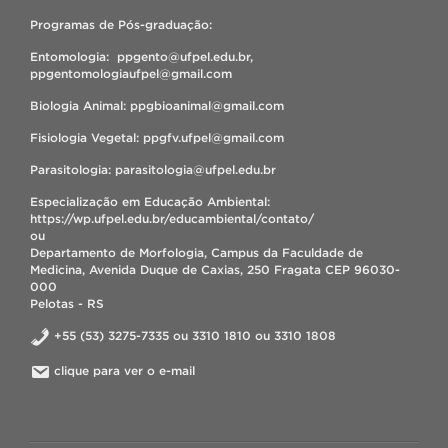
Programas de Pós-graduação:
Entomologia: ppgento@ufpel.edu.br,
ppgentomologiaufpel@gmail.com
Biologia Animal: ppgbioanimal@gmail.com
Fisiologia Vegetal: ppgfv.ufpel@gmail.com
Parasitologia: parasitologia@ufpel.edu.br
Especialização em Educação Ambiental:
https://wp.ufpel.edu.br/educambiental/contato/
ou
Departamento de Morfologia, Campus da Faculdade de
Medicina, Avenida Duque de Caxias, 250 Fragata CEP 96030-
000
Pelotas - RS
+55 (53) 3275-7335 ou 3310 1810 ou 3310 1808
clique para ver o e-mail