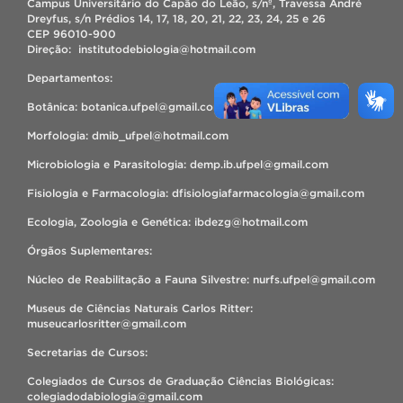
Campus Universitário do Capão do Leão, s/nº, Travessa André
Dreyfus, s/n Prédios 14, 17, 18, 20, 21, 22, 23, 24, 25 e 26
CEP 96010-900
Direção: institutodebiologia@hotmail.com
Departamentos:
Botânica: botanica.ufpel@gmail.com
Morfologia: dmib_ufpel@hotmail.com
Microbiologia e Parasitologia: demp.ib.ufpel@gmail.com
Fisiologia e Farmacologia: dfisiologiafarmacologia@gmail.com
Ecologia, Zoologia e Genética: ibdezg@hotmail.com
Órgãos Suplementares:
Núcleo de Reabilitação a Fauna Silvestre: nurfs.ufpel@gmail.com
Museus de Ciências Naturais Carlos Ritter:
museucarlosritter@gmail.com
Secretarias de Cursos:
Colegiados de Cursos de Graduação Ciências Biológicas:
colegiadodabiologia@gmail.com