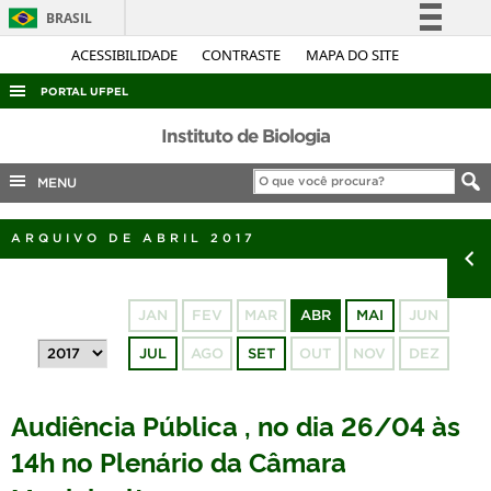
BRASIL
Simplifique!
ACESSIBILIDADE
CONTRASTE
MAPA DO SITE
Comunica BR
PORTAL UFPEL
Participe
ACESSO À INFORMAÇÃO
Instituto de Biologia
Acesso à informação
AUDITORIA
MENU
Legislação
COBALTO
Canais
ARQUIVO DE ABRIL 2017
CONCURSOS
EDITAIS
JAN
FEV
MAR
ABR
MAI
JUN
INTERNACIONAL
JUL
AGO
SET
OUT
NOV
DEZ
OUVIDORIA
PORTARIAS
Audiência Pública , no dia 26/04 às
TELEFONES
14h no Plenário da Câmara