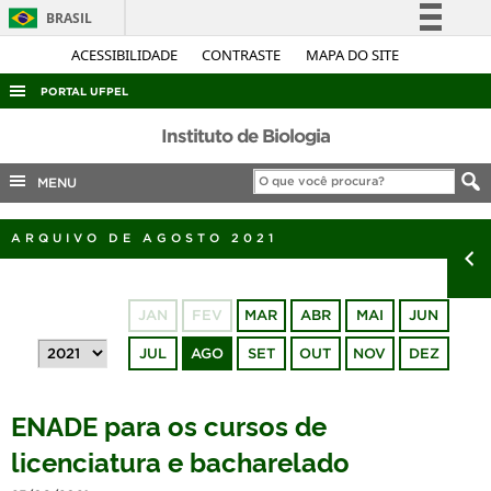
BRASIL
Simplifique!
ACESSIBILIDADE
CONTRASTE
MAPA DO SITE
Comunica BR
PORTAL UFPEL
Participe
ACESSO À INFORMAÇÃO
Instituto de Biologia
Acesso à informação
AUDITORIA
MENU
Legislação
COBALTO
Canais
ARQUIVO DE AGOSTO 2021
CONCURSOS
EDITAIS
JAN
FEV
MAR
ABR
MAI
JUN
INTERNACIONAL
JUL
AGO
SET
OUT
NOV
DEZ
OUVIDORIA
PORTARIAS
ENADE para os cursos de
TELEFONES
licenciatura e bacharelado