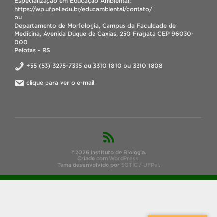
Especialização em Educação Ambiental:
https://wp.ufpel.edu.br/educambiental/contato/
ou
Departamento de Morfologia, Campus da Faculdade de
Medicina, Avenida Duque de Caxias, 250 Fragata CEP 96030-
000
Pelotas - RS
+55 (53) 3275-7335 ou 3310 1810 ou 3310 1808
clique para ver o e-mail
©2026 Instituto de Biologia.
Criado com
WordPress
.
Tema desenvolvido por
SGTIC / UFPel
.