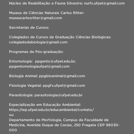
Núcleo de Reabilitação a Fauna Silvestre: nurfs.ufpel@gmail.com
Museus de Ciências Naturais Carlos Ritter:
museucarlosritter@gmail.com
Secretarias de Cursos:
Colegiados de Cursos de Graduação Ciências Biológicas:
colegiadodabiologia@gmail.com
Programas de Pós-graduação:
Entomologia: ppgento@ufpel.edu.br,
ppgentomologiaufpel@gmail.com
Biologia Animal: ppgbioanimal@gmail.com
Fisiologia Vegetal: ppgfv.ufpel@gmail.com
Parasitologia: parasitologia@ufpel.edu.br
Especialização em Educação Ambiental:
https://wp.ufpel.edu.br/educambiental/contato/
ou
Departamento de Morfologia, Campus da Faculdade de
Medicina, Avenida Duque de Caxias, 250 Fragata CEP 96030-
000