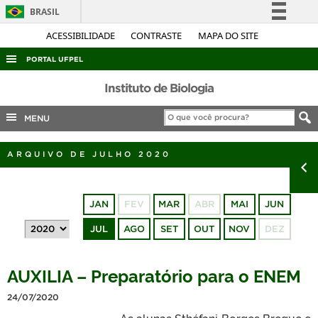
BRASIL
Simplifique!
ACESSIBILIDADE
CONTRASTE
MAPA DO SITE
Comunica BR
PORTAL UFPEL
Participe
ACESSO À INFORMAÇÃO
Instituto de Biologia
Acesso à informação
AUDITORIA
MENU
Legislação
COBALTO
Canais
ARQUIVO DE JULHO 2020
CONCURSOS
EDITAIS
JAN
FEV
MAR
ABR
MAI
JUN
INTERNACIONAL
JUL
AGO
SET
OUT
NOV
DEZ
OUVIDORIA
PORTARIAS
AUXILIA – Preparatório para o ENEM
TELEFONES
24/07/2020
As alunas Sthéfani Borges Bregue e