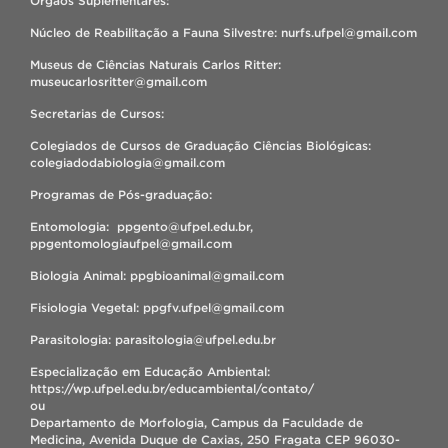
Órgãos Suplementares:
Núcleo de Reabilitação a Fauna Silvestre: nurfs.ufpel@gmail.com
Museus de Ciências Naturais Carlos Ritter:
museucarlosritter@gmail.com
Secretarias de Cursos:
Colegiados de Cursos de Graduação Ciências Biológicas:
colegiadodabiologia@gmail.com
Programas de Pós-graduação:
Entomologia: ppgento@ufpel.edu.br,
ppgentomologiaufpel@gmail.com
Biologia Animal: ppgbioanimal@gmail.com
Fisiologia Vegetal: ppgfv.ufpel@gmail.com
Parasitologia: parasitologia@ufpel.edu.br
Especialização em Educação Ambiental:
https://wp.ufpel.edu.br/educambiental/contato/
ou
Departamento de Morfologia, Campus da Faculdade de
Medicina, Avenida Duque de Caxias, 250 Fragata CEP 96030-