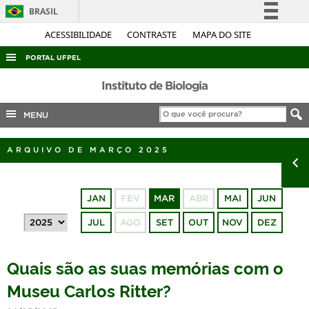
BRASIL
Simplifique!
ACESSIBILIDADE
CONTRASTE
MAPA DO SITE
Comunica BR
PORTAL UFPEL
Participe
ACESSO À INFORMAÇÃO
Instituto de Biologia
Acesso à informação
AUDITORIA
MENU
Legislação
COBALTO
Canais
ARQUIVO DE MARÇO 2025
CONCURSOS
EDITAIS
JAN
FEV
MAR
ABR
MAI
JUN
INTERNACIONAL
JUL
AGO
SET
OUT
NOV
DEZ
OUVIDORIA
PORTARIAS
Quais são as suas memórias com o
TELEFONES
Museu Carlos Ritter?