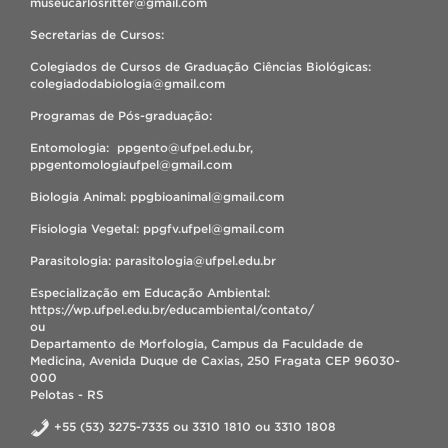
museucarlosritter@gmail.com
Secretarias de Cursos:
Colegiados de Cursos de Graduação Ciências Biológicas:
colegiadodabiologia@gmail.com
Programas de Pós-graduação:
Entomologia: ppgento@ufpel.edu.br,
ppgentomologiaufpel@gmail.com
Biologia Animal: ppgbioanimal@gmail.com
Fisiologia Vegetal: ppgfv.ufpel@gmail.com
Parasitologia: parasitologia@ufpel.edu.br
Especialização em Educação Ambiental:
https://wp.ufpel.edu.br/educambiental/contato/
ou
Departamento de Morfologia, Campus da Faculdade de
Medicina, Avenida Duque de Caxias, 250 Fragata CEP 96030-
000
Pelotas - RS
+55 (53) 3275-7335 ou 3310 1810 ou 3310 1808