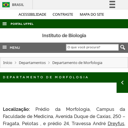
BRASIL
Simplifique!
ACESSIBILIDADE
CONTRASTE
MAPA DO SITE
Comunica BR
PORTAL UFPEL
Participe
ACESSO À INFORMAÇÃO
Instituto de Biologia
Acesso à informação
AUDITORIA
MENU
Legislação
COBALTO
Canais
Início
Departamentos
Departamento de Morfologia
CONCURSOS
EDITAIS
DEPARTAMENTO DE MORFOLOGIA
INTERNACIONAL
OUVIDORIA
PORTARIAS
Localização:
Prédio da Morfologia, Campus da
TELEFONES
Faculdade de Medicina, Avenida Duque de Caxias, 250 –
Fragata, Pelotas , e prédio 24, Travessa André
Dreyfus,