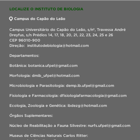
LOCALIZE O INSTITUTO DE BIOLOGIA
Campus do Capão do Leão
Campus Universitário do Capão do Leão, s/nº, Travessa André
Dreyfus, s/n Prédios 14, 17, 18, 20, 21, 22, 23, 24, 25 e 26
CEP 96010-900
Direção: institutodebiologia@hotmail.com
Departamentos:
Botânica: botanica.ufpel@gmail.com
Morfologia: dmib_ufpel@hotmail.com
Microbiologia e Parasitologia: demp.ib.ufpel@gmail.com
Fisiologia e Farmacologia: dfisiologiafarmacologia@gmail.com
Ecologia, Zoologia e Genética: ibdezg@hotmail.com
Órgãos Suplementares:
Núcleo de Reabilitação a Fauna Silvestre: nurfs.ufpel@gmail.com
Museus de Ciências Naturais Carlos Ritter: