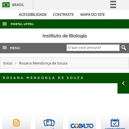
BRASIL
Simplifique!
ACESSIBILIDADE
CONTRASTE
MAPA DO SITE
Comunica BR
PORTAL UFPEL
Participe
ACESSO À INFORMAÇÃO
Instituto de Biologia
Acesso à informação
AUDITORIA
MENU
Legislação
COBALTO
Canais
Início
Rosana Mendonça de Souza
CONCURSOS
EDITAIS
ROSANA MENDONÇA DE SOUZA
INTERNACIONAL
OUVIDORIA
PORTARIAS
TELEFONES