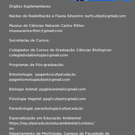
Órgãos Suplementares:
Núcleo de Reabilitação a Fauna Silvestre: nurfs.ufpel@gmail.com
Museus de Ciências Naturais Carlos Ritter:
museucarlosritter@gmail.com
Secretarias de Cursos:
Colegiados de Cursos de Graduação Ciências Biológicas:
colegiadodabiologia@gmail.com
Programas de Pós-graduação:
Entomologia: ppgento@ufpel.edu.br,
ppgentomologiaufpel@gmail.com
Biologia Animal: ppgbioanimal@gmail.com
Fisiologia Vegetal: ppgfv.ufpel@gmail.com
Parasitologia: parasitologia@ufpel.edu.br
Especialização em Educação Ambiental:
https://wp.ufpel.edu.br/educambiental/contato/
ou
Departamento de Morfologia, Campus da Faculdade de