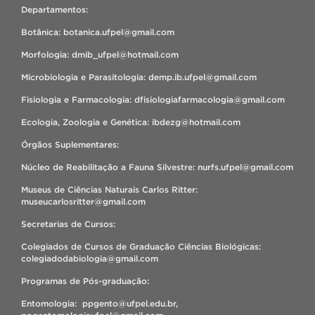
Departamentos:
Botânica: botanica.ufpel@gmail.com
Morfologia: dmib_ufpel@hotmail.com
Microbiologia e Parasitologia: demp.ib.ufpel@gmail.com
Fisiologia e Farmacologia: dfisiologiafarmacologia@gmail.com
Ecologia, Zoologia e Genética: ibdezg@hotmail.com
Órgãos Suplementares:
Núcleo de Reabilitação a Fauna Silvestre: nurfs.ufpel@gmail.com
Museus de Ciências Naturais Carlos Ritter:
museucarlosritter@gmail.com
Secretarias de Cursos:
Colegiados de Cursos de Graduação Ciências Biológicas:
colegiadodabiologia@gmail.com
Programas de Pós-graduação:
Entomologia: ppgento@ufpel.edu.br,