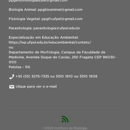
ppgentomologiaufpel@gmail.com
Biologia Animal: ppgbioanimal@gmail.com
Fisiologia Vegetal: ppgfv.ufpel@gmail.com
Parasitologia: parasitologia@ufpel.edu.br
Especialização em Educação Ambiental:
https://wp.ufpel.edu.br/educambiental/contato/
ou
Departamento de Morfologia, Campus da Faculdade de
Medicina, Avenida Duque de Caxias, 250 Fragata CEP 96030-
000
Pelotas - RS
+55 (53) 3275-7335 ou 3310 1810 ou 3310 1808
clique para ver o e-mail
©2026 Instituto de Biologia.