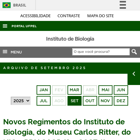
BRASIL
Simplifique!
ACESSIBILIDADE
CONTRASTE
MAPA DO SITE
Comunica BR
PORTAL UFPEL
Participe
ACESSO À INFORMAÇÃO
Instituto de Biologia
Acesso à informação
AUDITORIA
MENU
Legislação
COBALTO
Canais
ARQUIVO DE SETEMBRO 2025
CONCURSOS
EDITAIS
JAN
FEV
MAR
ABR
MAI
JUN
INTERNACIONAL
JUL
AGO
SET
OUT
NOV
DEZ
OUVIDORIA
PORTARIAS
Novos Regimentos do Instituto de
TELEFONES
Biologia, do Museu Carlos Ritter, do