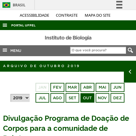
BRASIL
Simplifique!
ACESSIBILIDADE
CONTRASTE
MAPA DO SITE
Comunica BR
PORTAL UFPEL
Participe
ACESSO À INFORMAÇÃO
Instituto de Biologia
Acesso à informação
AUDITORIA
MENU
Legislação
COBALTO
Canais
ARQUIVO DE OUTUBRO 2019
CONCURSOS
EDITAIS
JAN
FEV
MAR
ABR
MAI
JUN
INTERNACIONAL
JUL
AGO
SET
OUT
NOV
DEZ
OUVIDORIA
PORTARIAS
Divulgação Programa de Doação de
TELEFONES
Corpos para a comunidade de