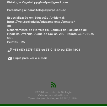
Fisiologia Vegetal: ppgfv.ufpel@gmail.com
Parasitologia: parasitologia@ufpel.edu.br
Especialização em Educação Ambiental:
https://wp.ufpel.edu.br/educambiental/contato/
ou
Departamento de Morfologia, Campus da Faculdade de
Medicina, Avenida Duque de Caxias, 250 Fragata CEP 96030-
000
Pelotas - RS
+55 (53) 3275-7335 ou 3310 1810 ou 3310 1808
clique para ver o e-mail
©2026 Instituto de Biologia.
Criado com
WordPress
.
Tema desenvolvido por
SGTIC / UFPel
.