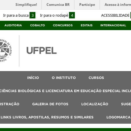
Simplifique!
Comunica BR
Participe
Acesso à infor
Ir para a busca
3
Ir para o rodapé
4
ACESSIBILIDADE
AUDITORIA
COBALTO
CONCURSOS
EDITAIS
INTERNACIONAL
INÍCIO
O INSTITUTO
CURSOS
IÊNCIAS BIOLÓGICAS E LICENCIATURA EM EDUCAÇÃO ESPECIAL INCL
ISTRAÇÃO
GALERIA DE FOTOS
LOCALIZAÇÃO
SUGE
, LINKS LIVROS, APOSTILAS, RESUMOS E SIMILARES
LOGOMARCA 