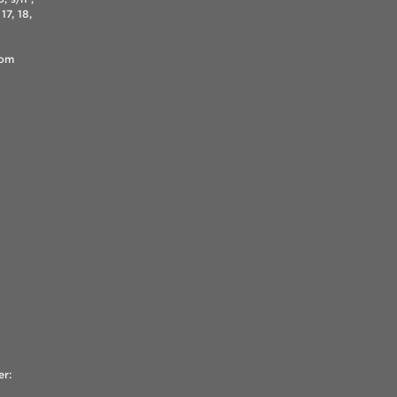
17, 18,
.com
er: