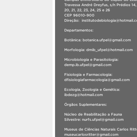
Travessa André Dreyfus, s/n Prédios 14, 
20, 21, 22, 23, 24, 25 e 26
CEP 96010-900
Direção: institutodebiologia@hotmail
Departamentos:
Botânica: botanica.ufpel@gmail.com
Morfologia: dmib_ufpel@hotmail.com
Microbiologia e Parasitologia:
demp.ib.ufpel@gmail.com
Fisiologia e Farmacologia:
dfisiologiafarmacologia@gmail.com
Ecologia, Zoologia e Genética:
ibdezg@hotmail.com
Órgãos Suplementares:
Núcleo de Reabilitação a Fauna
Silvestre: nurfs.ufpel@gmail.com
Museus de Ciências Naturais Carlos Ritt
museucarlosritter@gmail.com