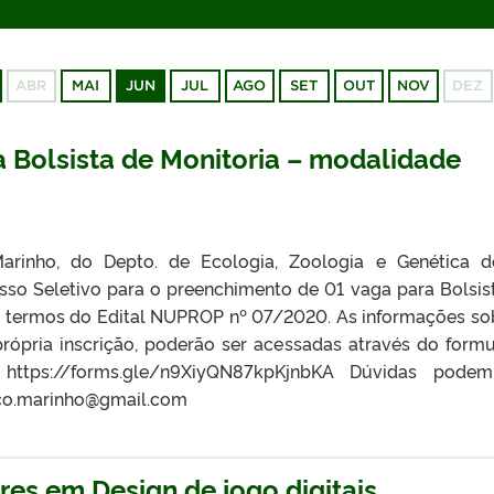
ABR
MAI
JUN
JUL
AGO
SET
OUT
NOV
DEZ
a Bolsista de Monitoria – modalidade
arinho, do Depto. de Ecologia, Zoologia e Genética d
esso Seletivo para o preenchimento de 01 vaga para Bolsis
os termos do Edital NUPROP nº 07/2020. As informações so
rópria inscrição, poderão ser acessadas através do formu
https://forms.gle/n9XiyQN87kpKjnbKA Dúvidas podem
rco.marinho@gmail.com
es em Design de jogo digitais