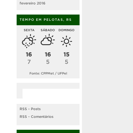
fevereiro 2016
TEMPO EM PELOTAS, RS
SEXTA
SÁBADO
DOMINGO
16
16
15
7
5
5
Fonte: CPPMet / UFPel
RSS - Posts
RSS - Comentários