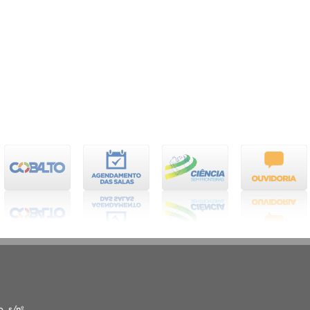
, s/nº,