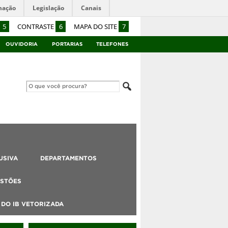
mação
Legislação
Canais
5
CONTRASTE
6
MAPA DO SITE
7
OUVIDORIA
PORTARIAS
TELEFONES
USIVA
DEPARTAMENTOS
STÕES
DO IB VETORIZADA