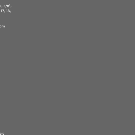
, s/nº,
17, 18,
.com
er: