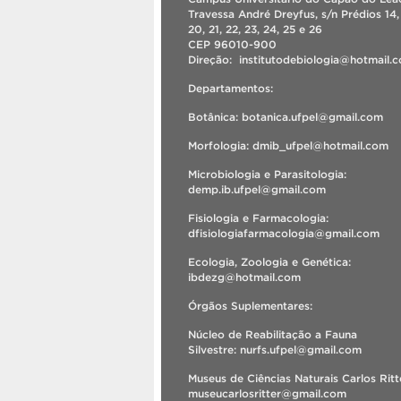
Travessa André Dreyfus, s/n Prédios 14, 
20, 21, 22, 23, 24, 25 e 26
CEP 96010-900
Direção: institutodebiologia@hotmail
Departamentos:
Botânica: botanica.ufpel@gmail.com
Morfologia: dmib_ufpel@hotmail.com
Microbiologia e Parasitologia:
demp.ib.ufpel@gmail.com
Fisiologia e Farmacologia:
dfisiologiafarmacologia@gmail.com
Ecologia, Zoologia e Genética:
ibdezg@hotmail.com
Órgãos Suplementares:
Núcleo de Reabilitação a Fauna
Silvestre: nurfs.ufpel@gmail.com
Museus de Ciências Naturais Carlos Ritt
museucarlosritter@gmail.com