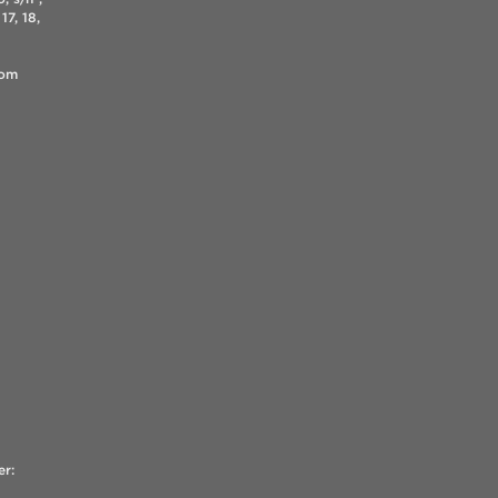
17, 18,
.com
er: