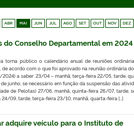
ABR
MAI
JUN
JUL
AGO
SET
OUT
NOV
DEZ
es do Conselho Departamental em 2024
ia torna público o calendário anual de reuniões ordinári
 de acordo com o que foi aprovado na reunião ordinária d
2024) a saber: 23/04 – manhã, terça-feira 22/05, tarde, qu
cio de junho, se necessário em função da suspensão das ativi
de de Pelotas) 27/06, manhã, quinta-feira 26/07, tarde, s
24/09, tarde, terça-feira 23/10, manhã, quarta-feira […]
 adquire veículo para o Instituto de