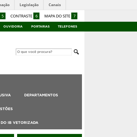
mação
Legislação
Canais
5
CONTRASTE
6
MAPA DO SITE
7
OUVIDORIA
PORTARIAS
TELEFONES
USIVA
DEPARTAMENTOS
STÕES
DO IB VETORIZADA