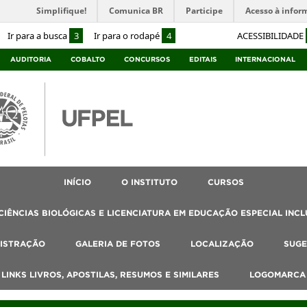
Simplifique!
Comunica BR
Participe
Acesso à infor
Ir para a busca
3
Ir para o rodapé
4
ACESSIBILIDADE
AUDITORIA
COBALTO
CONCURSOS
EDITAIS
INTERNACIONAL
INÍCIO
O INSTITUTO
CURSOS
IÊNCIAS BIOLÓGICAS E LICENCIATURA EM EDUCAÇÃO ESPECIAL INCL
ISTRAÇÃO
GALERIA DE FOTOS
LOCALIZAÇÃO
SUGE
, LINKS LIVROS, APOSTILAS, RESUMOS E SIMILARES
LOGOMARCA 