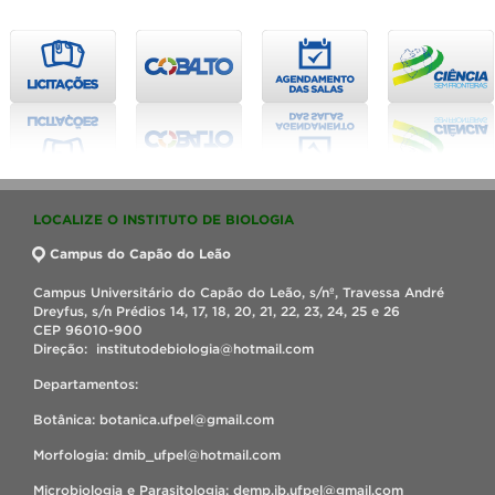
LOCALIZE O INSTITUTO DE BIOLOGIA
Campus do Capão do Leão
Campus Universitário do Capão do Leão, s/nº, Travessa André
Dreyfus, s/n Prédios 14, 17, 18, 20, 21, 22, 23, 24, 25 e 26
CEP 96010-900
Direção: institutodebiologia@hotmail.com
Departamentos:
Botânica: botanica.ufpel@gmail.com
Morfologia: dmib_ufpel@hotmail.com
Microbiologia e Parasitologia: demp.ib.ufpel@gmail.com