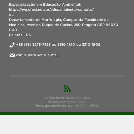
Especialização em Educação Ambiental:
https://wp.ufpel.edu.br/educambiental/contato/
ou
Departamento de Morfologia, Campus da Faculdade de
Medicina, Avenida Duque de Caxias, 250 Fragata CEP 96030-
000
Pelotas - RS
+55 (53) 3275-7335 ou 3310 1810 ou 3310 1808
clique para ver o e-mail
©2026 Instituto de Biologia.
Criado com
WordPress
.
Tema desenvolvido por
SGTIC / UFPel
.