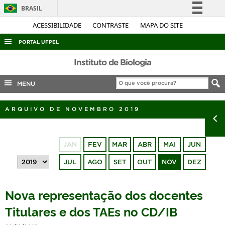
BRASIL
Simplifique!
ACESSIBILIDADE
CONTRASTE
MAPA DO SITE
Comunica BR
PORTAL UFPEL
Participe
ACESSO À INFORMAÇÃO
Instituto de Biologia
Acesso à informação
AUDITORIA
MENU
Legislação
COBALTO
Canais
ARQUIVO DE NOVEMBRO 2019
CONCURSOS
EDITAIS
JAN
FEV
MAR
ABR
MAI
JUN
INTERNACIONAL
JUL
AGO
SET
OUT
NOV
DEZ
OUVIDORIA
PORTARIAS
Nova representação dos docentes
TELEFONES
Titulares e dos TAEs no CD/IB