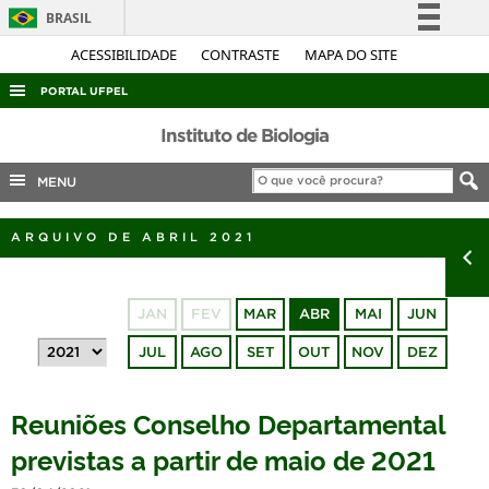
BRASIL
Simplifique!
ACESSIBILIDADE
CONTRASTE
MAPA DO SITE
Comunica BR
PORTAL UFPEL
Participe
ACESSO À INFORMAÇÃO
Instituto de Biologia
Acesso à informação
AUDITORIA
MENU
Legislação
COBALTO
Canais
ARQUIVO DE ABRIL 2021
CONCURSOS
EDITAIS
JAN
FEV
MAR
ABR
MAI
JUN
INTERNACIONAL
JUL
AGO
SET
OUT
NOV
DEZ
OUVIDORIA
PORTARIAS
Reuniões Conselho Departamental
TELEFONES
previstas a partir de maio de 2021