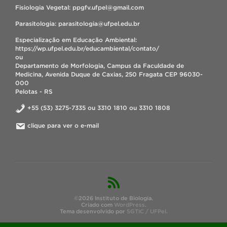
Fisiologia Vegetal: ppgfv.ufpel@gmail.com
Parasitologia: parasitologia@ufpel.edu.br
Especialização em Educação Ambiental:
https://wp.ufpel.edu.br/educambiental/contato/
ou
Departamento de Morfologia, Campus da Faculdade de
Medicina, Avenida Duque de Caxias, 250 Fragata CEP 96030-
000
Pelotas - RS
+55 (53) 3275-7335 ou 3310 1810 ou 3310 1808
clique para ver o e-mail
©2026 Instituto de Biologia.
Criado com
WordPress
.
Tema desenvolvido por
SGTIC / UFPel
.