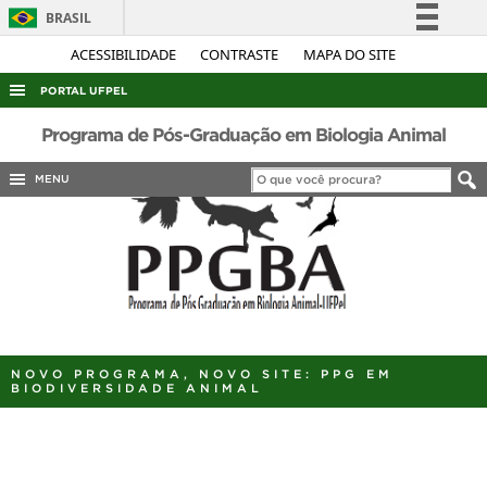
BRASIL
Simplifique!
ACESSIBILIDADE
CONTRASTE
MAPA DO SITE
Comunica BR
PORTAL UFPEL
Participe
ACESSO À INFORMAÇÃO
Programa de Pós-Graduação em Biologia Animal
Acesso à informação
AUDITORIA
MENU
Legislação
COBALTO
Canais
CONCURSOS
EDITAIS
INTERNACIONAL
OUVIDORIA
NOVO PROGRAMA, NOVO SITE: PPG EM
PORTARIAS
BIODIVERSIDADE ANIMAL
TELEFONES