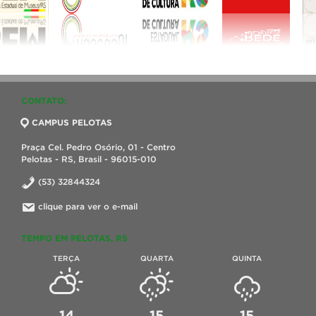
CONTATO:
CAMPUS PELOTAS
Praça Cel. Pedro Osório, 01 - Centro
Pelotas - RS, Brasil - 96015-010
(53) 32844324
clique para ver o e-mail
TEMPO EM PELOTAS, RS
TERÇA
QUARTA
QUINTA
14
15
15