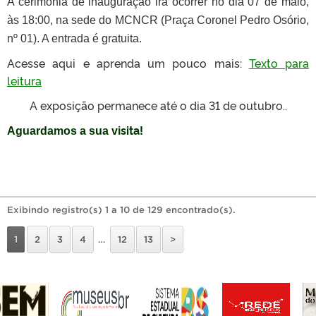
A cerimônia de inauguração irá ocorrer no dia 07 de maio,
às 18:00, na sede do MCNCR (Praça Coronel Pedro Osório,
nº 01). A entrada é gratuita.
Acesse aqui e aprenda um pouco mais:
Texto para
leitura
A exposição permanece até o dia 31 de outubro..
sita!
Aguardamos a sua vi
Exibindo registro(s) 1 a 10 de 129 encontrado(s).
1
2
3
4
…
12
13
>