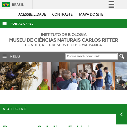
BRASIL
Simplifique!
ACESSIBILIDADE
CONTRASTE
MAPA DO SITE
Comunica BR
PORTAL UFPEL
Participe
ACESSO À INFORMAÇÃO
INSTITUTO DE BIOLOGIA
Acesso à informação
MUSEU DE CIÊNCIAS NATURAIS CARLOS RITTER
AUDITORIA
CONHEÇA E PRESERVE O BIOMA PAMPA
Legislação
COBALTO
Canais
MENU
CONCURSOS
EDITAIS
INTERNACIONAL
OUVIDORIA
PORTARIAS
NOTÍCIAS
TELEFONES