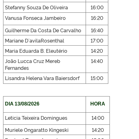
Stefanny Souza De Oliveira
16:00
Vanusa Fonseca Jambeiro
16:20
Guilherme Da Costa De Carvalho
16:40
Mariane D ́avilaRosenthal
17:00
Maria Eduarda B. Eleutério
14:20
João Lucca Cruz Mereb
14:40
Fernandes
Lisandra Helena Vara Baiersdorf
15:00
DIA 13/
08/2026
HORA
Leticia Teixeira Domingues
14:00
Muriele Ongaratto Kingeski
14:20