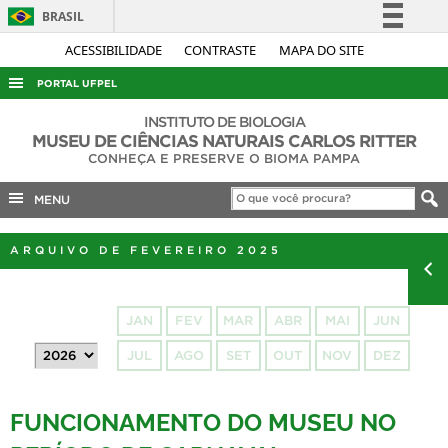
BRASIL
Simplifique!
ACESSIBILIDADE
CONTRASTE
MAPA DO SITE
Comunica BR
PORTAL UFPEL
Participe
ACESSO À INFORMAÇÃO
INSTITUTO DE BIOLOGIA
Acesso à informação
MUSEU DE CIÊNCIAS NATURAIS CARLOS RITTER
AUDITORIA
CONHEÇA E PRESERVE O BIOMA PAMPA
Legislação
COBALTO
Canais
MENU
CONCURSOS
ARQUIVO DE FEVEREIRO 2025
EDITAIS
INTERNACIONAL
JAN
FEV
MAR
ABR
MAI
JUN
OUVIDORIA
JUL
AGO
SET
OUT
NOV
DEZ
PORTARIAS
TELEFONES
FUNCIONAMENTO DO MUSEU NO