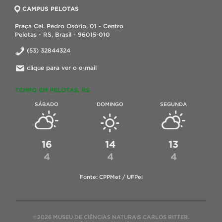
CAMPUS PELOTAS
Praça Cel. Pedro Osório, 01 - Centro
Pelotas - RS, Brasil - 96015-010
(53) 32844324
clique para ver o e-mail
TEMPO EM PELOTAS, RS
SÁBADO
DOMINGO
SEGUNDA
16
14
13
4
4
4
Fonte: CPPMet / UFPel
©2026 MUSEU DE CIÊNCIAS NATURAIS CARLOS RITTER.